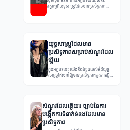
សូមស្វាគមន៍មកកាន់អត្ថបទនេះដែលនឹង
បង្ហាញពីយុទ្ធសាស្ត្រដែលមានប្រសិទ្ធភាព
សម្រាប់ការឆ្លើយសំណួរ។
យុទ្ធសាស្ត្រដែលមាន
ប្រសិទ្ធភាពសម្រាប់សំណួរដែល
ឆ្លើយ
ក្នុងអត្ថបទនេះ យើងនឹងស្វែងយល់អំពីយុទ្ធ
សាស្ត្រដែលនាំឱ្យមានប្រសិទ្ធភាពក្នុងការឆ្លើយ
សំណួរ។
សំណួរដែលឆ្លើយ៖ ច្បាប់នៃការ
បង្កើតការទំនាក់ទំនងដែលមាន
ប្រសិទ្ធភាព