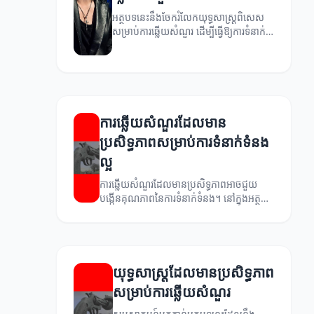
អត្ថបទនេះនឹងចែករំលែកយុទ្ធសាស្ត្រពិសេស
សម្រាប់ការឆ្លើយសំណួរ ដើម្បីធ្វើឱ្យការទំនាក់
ទំនងកាន់តែប្រសើរ។
ការឆ្លើយសំណួរដែលមាន
ប្រសិទ្ធភាពសម្រាប់ការទំនាក់ទំនង
ល្អ
ការឆ្លើយសំណួរដែលមានប្រសិទ្ធភាពអាចជួយ
បង្កើនគុណភាពនៃការទំនាក់ទំនង។ នៅក្នុងអត្ថបទ
នេះ យើងនឹងពិភាក្សាអំពីគ្រប់គ្រងការឆ្លើយសំណួរ
និងបង្កើតការទំនាក់ទំនងល្អ។
យុទ្ធសាស្ត្រដែលមានប្រសិទ្ធភាព
សម្រាប់ការឆ្លើយសំណួរ