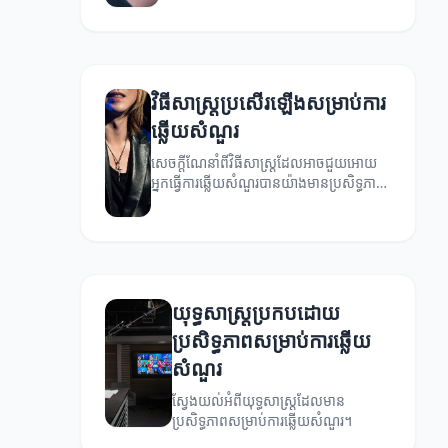
វិធីសាស្ត្រប្រសើរឡើងសម្រាប់ការ
ឆ្លើយសំណួរ
សេចក្តីណែនាំពីវិធីសាស្ត្រដែលអាចជួយអោយ
អ្នកធ្វើការឆ្លើយសំណួរបានយ៉ាងមានប្រសិទ្ធភាព
ដើម្បីបង្កើនការទំនាក់ទំនង និងការស្តាប់។
យុទ្ធសាស្រ្តប្រកបដោយ
ប្រសិទ្ធភាពសម្រាប់ការឆ្លើយ
សំណួរ
ស្វែងយល់អំពីយុទ្ធសាស្រ្តដែលមាន
ប្រសិទ្ធភាពសម្រាប់ការឆ្លើយសំណួរ។