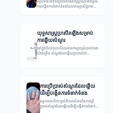
អត្ថបទនេះនឹងពន្យល់អំពីវិធីសាស្ត្រដែលអាចជួយ
ការបង្កើតការទំនាក់ទំនងដែលមានប្រសិទ្ធភាព
តាមរយៈការប្រាស្រ័យទាក់ទងស្មុគស្មាញជាមួយ
សំណួរដែលឆ្លើយ។
យុទ្ធសាស្ត្រប្រសើរឡើងសម្រាប់
ការឆ្លើយសំណួរ
នៅក្នុងពិភពលោកដែលមានការប្រាស្រ័យទាក់ទង
យ៉ាងច្រើន សំណួរដែលឆ្លើយក្លាយទៅជា
ឧបករណ៍ដ៏មានតម្លៃសម្រាប់ការបង្កើតសំនួរ និង
ការឆ្លើយតប។
ការប្រើប្រាស់សំណួរដែលឆ្លើយ
ដើម្បីបង្កើនការទំនាក់ទំនង
អត្ថបទនេះពិភាក្សាអំពីភាពសំខាន់នៃការប្រើ
ប្រាស់សំណួរដែលឆ្លើយដើម្បីបង្កើនការទំនាក់
ទំនងក្នុងជីវិតប្រចាំថ្ងៃ។