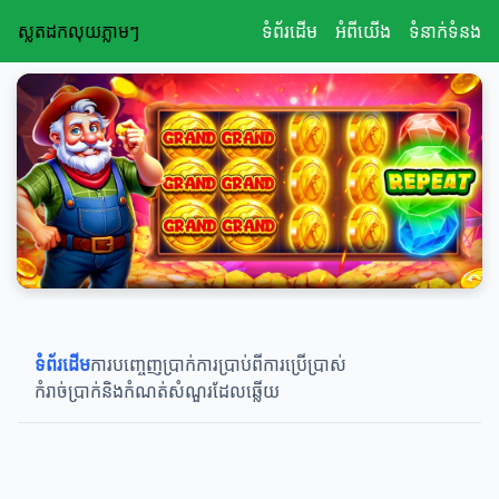
ស្លតដកលុយភ្លាមៗ
ទំព័រដើម
អំពីយើង
ទំនាក់ទំនង
ទំព័រដើម
ការបញ្ចេញប្រាក់
ការប្រាប់ពីការប្រើប្រាស់
កំរាច់ប្រាក់និងកំណត់
សំណួរដែលឆ្លើយ