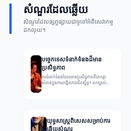
សំណួរដែលឆ្លើយ
សំណួរដែលផ្សព្វផ្សាយជាទូទៅអំពីសេវាកម្ម
ដកលុយ។
បច្ចេកទេសទំនាក់ទំនងដ៏មាន
ប្រសិទ្ធភាព
ការទំនាក់ទំនងដែលមានប្រសិទ្ធភាពគឺជាកត្តា
សំខាន់ក្នុងការបង្កើតភាពជិតស្និទ្ធ។ មកស្គាល់
បច្ចេកទេសទំនាក់ទំនងដ៏មានប្រសិទ្ធភាព និងវិធី
ដើម្បីបានការឆ្លើយសំណួរដែលល្អ។
យុទ្ធសាស្ត្រពិសេសសម្រាប់ការ
ឆ្លើយសំណួរ