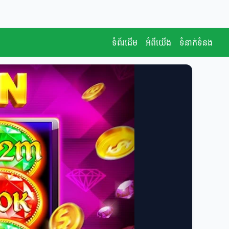
ទំព័រដើម
អំពីយើង
ទំនាក់ទំនង