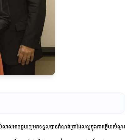
លាស់អាចជួយឲ្យអ្នកទទួលបានកំណត់ត្រាដែលល្អក្នុងការឆ្លើយសំណួរ