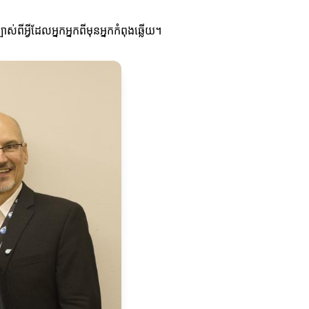
់ពីអ្វីដែលអ្នកអ្នកពីមុនអ្នកកំពុងឆ្លើយ។