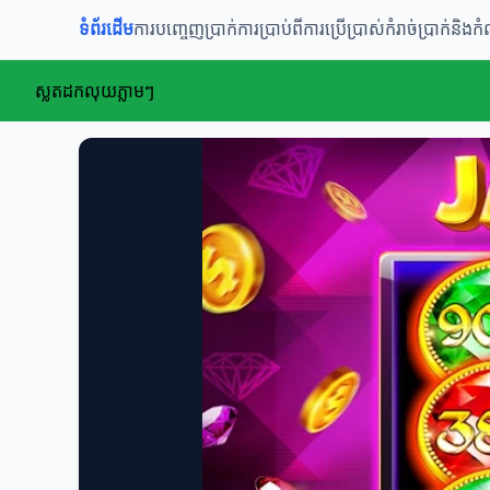
ទំព័រដើម
ការបញ្ចេញប្រាក់
ការប្រាប់ពីការប្រើប្រាស់
កំរាច់ប្រាក់និងក
ស្លតដកលុយភ្លាមៗ