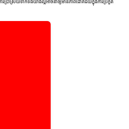
។ ការប្រាស្រ័យទាក់ទងយ៉ាងល្អអាចនាំឲ្យមានភាពជោគជ័យក្នុងការប្រកួត