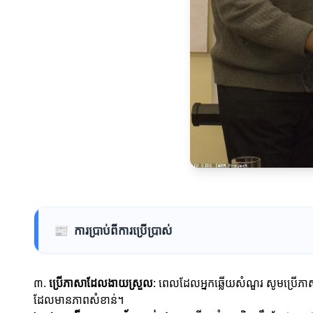
📰
ការប្រាប់ពីការប្រើប្រាស់
៣.
ប្រើភាសាដែលងាយស្រួល
: ពេលដែលអ្នកឆ្លើយសំណួរ សូមប្រើភា
ដែលមានភាពសំខាន់។