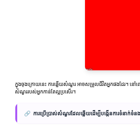
ក្នុងចុងក្រោយនេះ ការឆ្លើយសំណួរ អាចសម្រួលជីវិតអ្នកផងដែរ។ នៅពេល
សំណួររបស់អ្នកកាន់តែល្អប្រសើរ។
🔗
ការប្រើប្រាស់សំណួរដែលឆ្លើយដើម្បីបង្កើនការទំនាក់ទំន