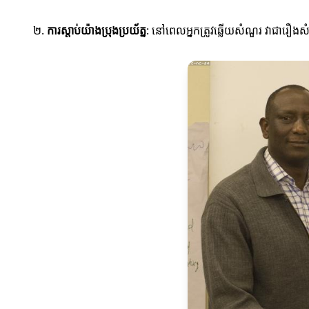
២.
ការស្តាប់យ៉ាងប្រុងប្រយ័ត្ន
: នៅពេលអ្នកត្រូវឆ្លើយសំណួរ វាជារឿងសំខ