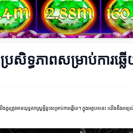
ប្រសិទ្ធភាពសម្រាប់ការឆ្
ត្រូវមានយុទ្ធសាស្រ្តអ្វីខ្លះសម្រាប់ការឆ្លើយ។ ក្នុងអត្ថបទនេះ យើងនឹងពន្យល់