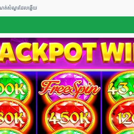
ំណត់
សំណួរដែលឆ្លើយ