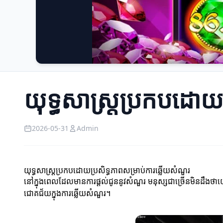
យុទ្ធសាស្រ្តប្រកបដោយ
2026-05-31
Admin
យុទ្ធសាស្រ្តប្រកបដោយប្រសិទ្ធភាពសម្រាប់ការឆ្លើយសំណួរ
នៅក្នុងពេលដែលមានការផ្តល់ជូននូវសំណួរ មនុស្សជាច្រើនមិនដឹងថាយើងគួរ
ជោគជ័យក្នុងការឆ្លើយសំណួរ។