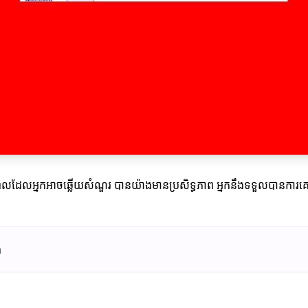
ដែលអ្នកអាចឆ្លើយសំណួរ បានយ៉ាងមានប្រសិទ្ធភាព អ្នកនឹងទទួលបានការគោរពពីអ្
ង