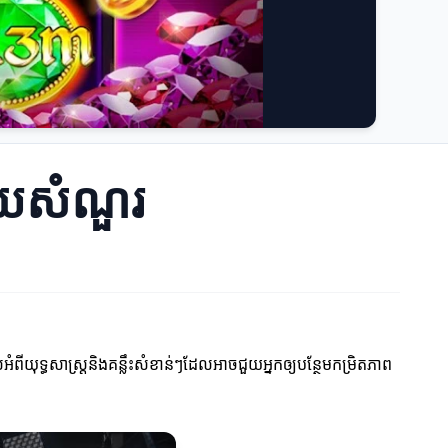
លើយសំណួរ
អំពីយុទ្ធសាស្រ្តនិងគន្លឹះសំខាន់ៗដែលអាចជួយអ្នកឲ្យបន្ថែមកម្រិតភាព