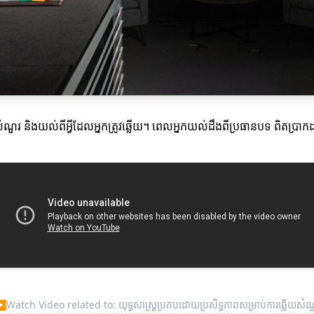
ំណួរ និងយល់ពីអ្វីដែលអ្នកត្រូវឆ្លើយ។ ពេលអ្នកយល់ដឹងពីប្រធានបទ ពិតប្រាកដ 
▶
Watch Video related to: យុទ្ធសាស្រ្តប្រកបដោយប្រសិទ្ធភាពសម្រាប់ការឆ្លើយសំណ