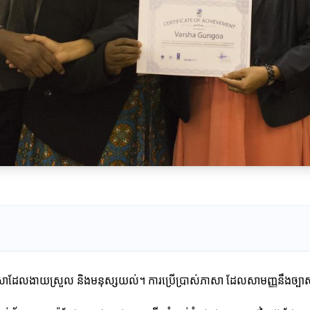
សាដែលងាយស្រួល និងមនុស្សយល់។ ការប្រើប្រាស់ភាសា ដែលសាមញ្ញនឹងច្បាស់