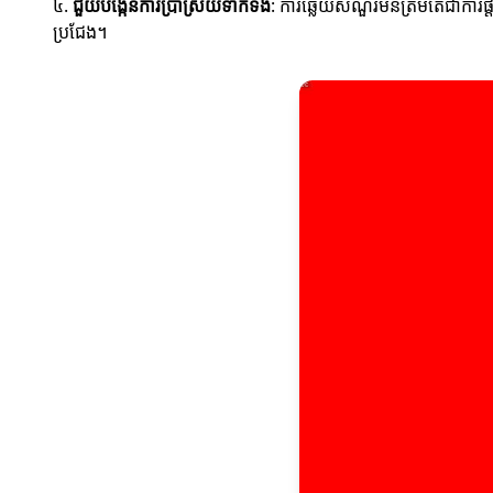
៤.
ជួយបង្កើនការប្រាស្រ័យទាក់ទង
: ការឆ្លើយសំណួរមិនត្រឹមតែជាការផ
ប្រជែង។