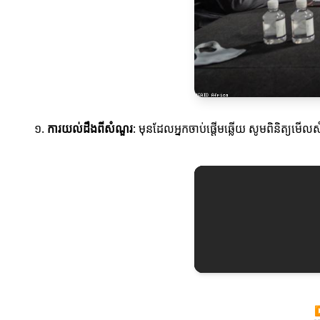
១.
ការយល់ដឹងពីសំណួរ
: មុនដែលអ្នកចាប់ផ្តើមឆ្លើយ សូមពិនិត្យមើលស