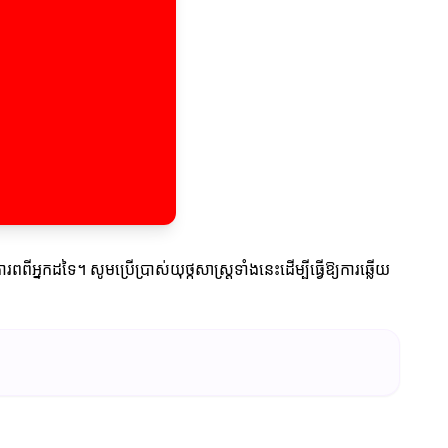
នកដទៃ។ សូមប្រើប្រាស់យុថ្កសាស្រ្តទាំងនេះដើម្បីធ្វើឱ្យការឆ្លើយ