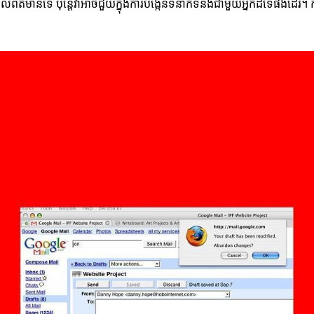
្តល់ព័តមានទេ ប៉ុន្តែវាអាចជួយក្នុងការបង្កើនទំនាក់ទំនងជាមួយអ្នកដទៃផងដែរ