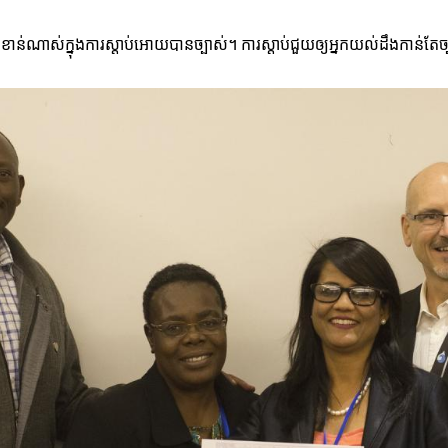
ាន់ណាស់ក្នុងការស្តាប់អោយបានច្បាស់។ ការស្តាប់ជួយឲ្យអ្នកយល់ដឹងកាន់តែច្បាស