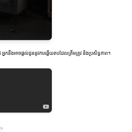
អ្នកនឹងអាចផ្តល់ជូននូវការឆ្លើយតបដែលត្រឹមត្រូវ និងប្រសិទ្ធភាព។
ួរ