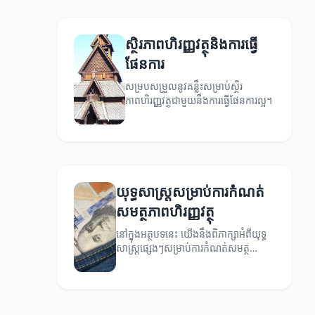
ស្ថិរភាពហិរញ្ញវត្ថុនិងការធ្វើ
ផែនការ
សម្របសម្រួលនូវគន្លឹះសម្រាប់ស្ថិរ
ភាពហិរញ្ញវត្ថុជាមួយនឹងការធ្វើផែនការល្អ។
យុទ្ធសាស្ត្រសម្រាប់ការកំណត់
សមត្ថភាពហិរញ្ញវត្ថុ
នៅក្នុងអត្ថបទនេះ យើងនឹងពិភាក្សាអំពីយុទ្ធ
សាស្ត្រផ្សេងៗសម្រាប់ការកំណត់សមត្ថ
ភាពហិរញ្ញវត្ថុ។