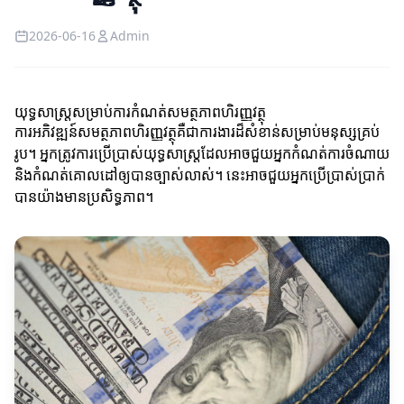
2026-06-16
Admin
យុទ្ធសាស្ត្រសម្រាប់ការកំណត់សមត្ថភាពហិរញ្ញវត្ថុ
ការអភិវឌ្ឍន៍សមត្ថភាពហិរញ្ញវត្ថុគឺជាការងារដ៏សំខាន់សម្រាប់មនុស្សគ្រប់
រូប។ អ្នកត្រូវការប្រើប្រាស់យុទ្ធសាស្ត្រដែលអាចជួយអ្នកកំណត់ការចំណាយ
និងកំណត់គោលដៅឲ្យបានច្បាស់លាស់។ នេះអាចជួយអ្នកប្រើប្រាស់ប្រាក់
បានយ៉ាងមានប្រសិទ្ធភាព។