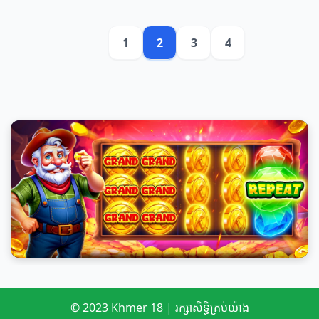
1
2
3
4
© 2023 Khmer 18 | រក្សា​សិទ្ធិ​គ្រប់​យ៉ាង