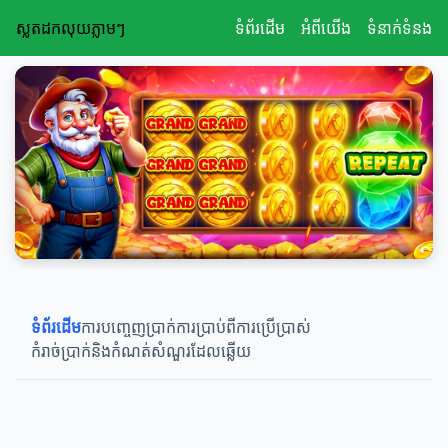
ស្លតដកលុយភ្លាមៗ
ទំព័រដើម
អំពីយើង
ទំនាក់ទំនង
ទំព័រដើម
ការបញ្ចេញប្រាក់
ការប្រាប់ពីការប្រើប្រាស់
កំរាច់ប្រាក់និងកំណត់
សំណួរដែលឆ្លើយ