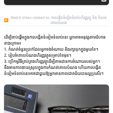
Watch Video related to: ការបង្កើតទំនៀមទំលាប់ហិរញ្ញវត្ថុ និង កំណត់
▶
គោលបំណង
ដើម្បីចាប់ផ្តើមក្នុងការបង្កើតទំនៀមទំលាប់នេះ អ្នកអាចអនុវត្តតាមជំហាន
ខាងក្រោម៖
1. កំណត់ចំនួនប្រាក់ដែលអ្នកចង់ចំណាយ និងរក្សាទុកក្នុងមួយខែ។
2. រៀបចំគោលបំណងហិរញ្ញវត្ថុសម្រាប់ខែមុន។
3. ប្រើកម្មវិធីគ្រប់គ្រងហិរញ្ញវត្ថុដើម្បីតាមដានការចំណាយរបស់អ្នក។
នឹងមានភាពងាយស្រួលក្នុងការកំណត់គោលបំណង ហើយការបង្កើត
ទំនៀមទំលាប់នេះអាចជា​ជួយឱ្យអ្នកមានភាពជោគជ័យបានល្អប្រសើរ។