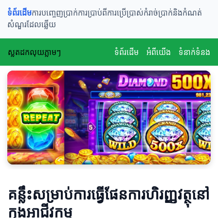
ទំព័រដើម
ការបញ្ចេញប្រាក់
ការប្រាប់ពីការប្រើប្រាស់
កំរាច់ប្រាក់និងកំណត់
សំណួរដែលឆ្លើយ
ស្លតដកលុយភ្លាមៗ
ទំព័រដើម
អំពីយើង
ទំនាក់ទំនង
គន្លឹះសម្រាប់ការធ្វើផែនការហិរញ្ញវត្ថុនៅ
ក្នុងអាជីវកម្ម