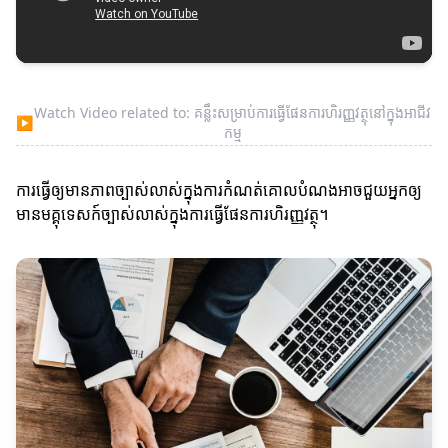
Watch Video related to: គន្លឹះសម្រាប់ការធ្វើផែនការហិរញ្ញវត្ថុនៅក្នុងអាជីវ
▶
កម្ម
ការធ្វើឲ្យមានភាពច្បាស់លាស់ក្នុងការកំណត់គោលបំណងអាចជួយអ្នកឲ្យ
មានមគ្គុទេសក៍ច្បាស់លាស់ក្នុងការធ្វើផែនការហិរញ្ញវត្ថុ។