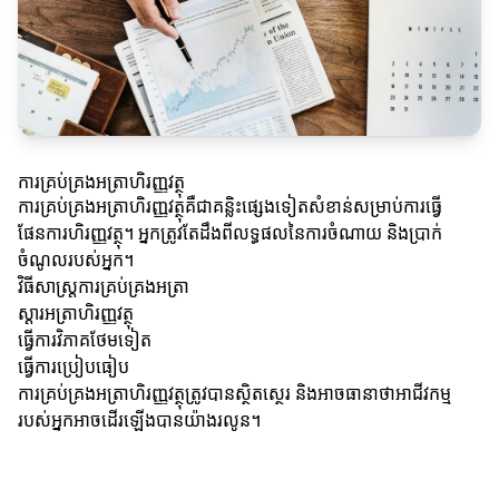
ការគ្រប់គ្រងអត្រាហិរញ្ញវត្ថុ
ការគ្រប់គ្រងអត្រាហិរញ្ញវត្ថុគឺជាគន្លិះផ្សេងទៀតសំខាន់សម្រាប់ការធ្វើ
ផែនការហិរញ្ញវត្ថុ។ អ្នកត្រូវតែដឹងពីលទ្ធផលនៃការចំណាយ និងប្រាក់
ចំណូលរបស់អ្នក។
វិធីសាស្ត្រការគ្រប់គ្រងអត្រា
ស្ដារអត្រាហិរញ្ញវត្ថុ
ធ្វើការវិភាគថែមទៀត
ធ្វើការប្រៀបធៀប
ការគ្រប់គ្រងអត្រាហិរញ្ញវត្ថុត្រូវបានស្ថិតស្ថេរ និងអាចធានាថាអាជីវកម្ម
របស់អ្នកអាចដើរឡើងបានយ៉ាងរលូន។