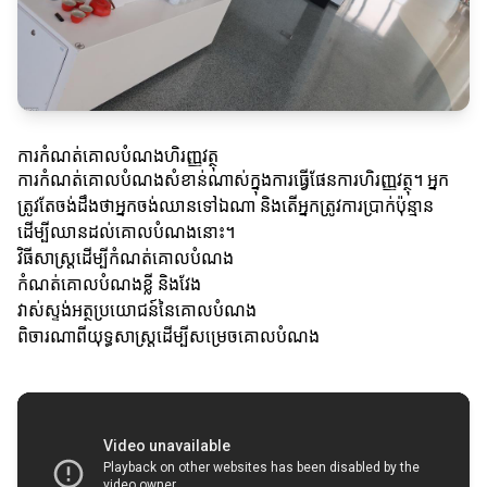
ការកំណត់គោលបំណងហិរញ្ញវត្ថុ
ការកំណត់គោលបំណងសំខាន់ណាស់ក្នុងការធ្វើផែនការហិរញ្ញវត្ថុ។ អ្នក
ត្រូវតែចង់ដឹងថាអ្នកចង់ឈានទៅឯណា និងតើអ្នកត្រូវការប្រាក់ប៉ុន្មាន
ដើម្បីឈានដល់គោលបំណងនោះ។
វិធីសាស្ត្រដើម្បីកំណត់គោលបំណង
កំណត់គោលបំណងខ្លី និងវែង
វាស់ស្ទង់អត្ថប្រយោជន៍នៃគោលបំណង
ពិចារណាពីយុទ្ធសាស្ត្រដើម្បីសម្រេចគោលបំណង