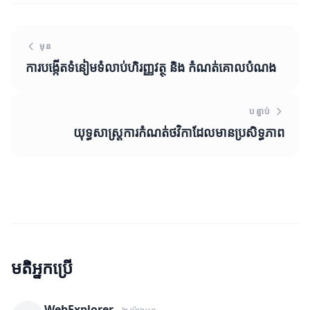
មុន
ការបង្កើតទំនៀមទំលាប់ហិរញ្ញវត្ថុ និង កំណត់គោលបំណង
បន្ទាប់
យុទ្ធសាស្ត្រការកំណត់ថវិកាដែលមានប្រសិទ្ធភាព
មតិអ្នកប្រើ
WebExplorer