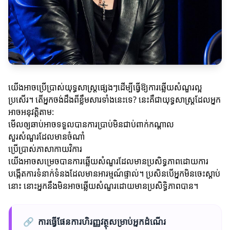
យើងអាចប្រើប្រាស់យុទ្ធសាស្ត្រផ្សេងៗដើម្បីធ្វើឱ្យការឆ្លើយសំណួរល្អ
ប្រសើរ។ តើអ្នកចង់ដឹងពីខ្លឹមសារទាំងនេះទេ? នេះគឺជាយុទ្ធសាស្ត្រដែលអ្នក
អាចអនុវត្តិតាម:
មើលឲ្យឆាប់អាចទទួលបានការប្រាប់មិនជាប់ពាក់កណ្តាល
សួរសំណួរដែលមានចំណាំ
ប្រើប្រាស់ភាសាកាយវិការ
យើងអាចសម្រេចបានការឆ្លើយសំណួរដែលមានប្រសិទ្ធភាពដោយការ
បង្កើតការទំនាក់ទំនងដែលមានអារម្មណ៍ផ្ទាល់។ ប្រសិនបើអ្នកមិនចេះស្តាប់
នោះ នោះអ្នកនឹងមិនអាចឆ្លើយសំណួរដោយមានប្រសិទ្ធិភាពបាន។
🔗
ការធ្វើផែនការហិរញ្ញវត្ថុសម្រាប់អ្នកដំណើរ