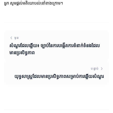
អ្នក សូមផ្តល់មតិយោបល់នៅខាងក្រោម។
មុន
សំណួរដែលឆ្លើយ៖ ច្បាប់នៃការបង្កើតការទំនាក់ទំនងដែល
មានប្រសិទ្ធភាព
បន្ទាប់
យុទ្ធសាស្ត្រដែលមានប្រសិទ្ធភាពសម្រាប់ការឆ្លើយសំណួរ