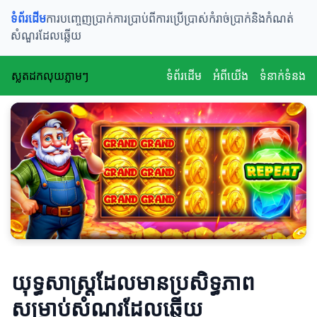
ទំព័រដើម
ការបញ្ចេញប្រាក់
ការប្រាប់ពីការប្រើប្រាស់
កំរាច់ប្រាក់និងកំណត់
សំណួរដែលឆ្លើយ
ស្លតដកលុយភ្លាមៗ
ទំព័រដើម
អំពីយើង
ទំនាក់ទំនង
យុទ្ធសាស្ត្រដែលមានប្រសិទ្ធភាព
សម្រាប់សំណួរដែលឆ្លើយ