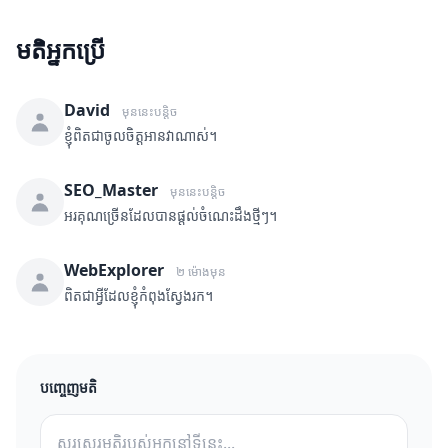
មតិអ្នកប្រើ
David
មុននេះបន្តិច
ខ្ញុំពិតជាចូលចិត្តអានវាណាស់។
SEO_Master
មុននេះបន្តិច
អរគុណច្រើនដែលបានផ្តល់ចំណេះដឹងថ្មីៗ។
WebExplorer
២ ម៉ោងមុន
ពិតជាអ្វីដែលខ្ញុំកំពុងស្វែងរក។
បញ្ចេញមតិ