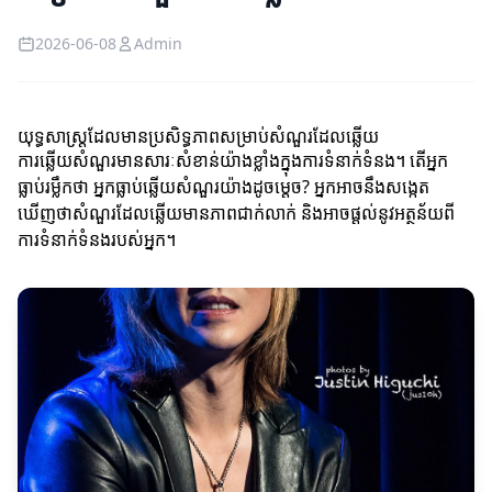
2026-06-08
Admin
យុទ្ធសាស្ត្រដែលមានប្រសិទ្ធភាពសម្រាប់សំណួរដែលឆ្លើយ
ការឆ្លើយសំណួរមានសារៈសំខាន់យ៉ាងខ្លាំងក្នុងការទំនាក់ទំនង។ តើអ្នក
ធ្លាប់រម្លឹកថា អ្នកធ្លាប់ឆ្លើយសំណួរយ៉ាងដូចម្តេច? អ្នកអាចនឹងសង្កេត
ឃើញថាសំណួរដែលឆ្លើយមានភាពជាក់លាក់ និងអាចផ្តល់នូវអត្ថន័យពី
ការទំនាក់ទំនងរបស់អ្នក។