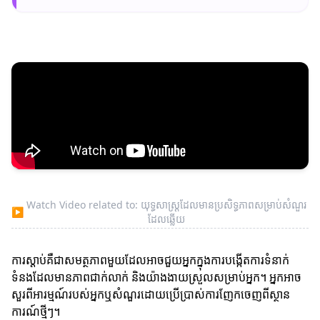
Watch Video related to: យុទ្ធសាស្ត្រដែលមានប្រសិទ្ធភាពសម្រាប់សំណួរ
▶
ដែលឆ្លើយ
ការស្តាប់គឺជាសមត្ថភាពមួយដែលអាចជួយអ្នកក្នុងការបង្កើតការទំនាក់
ទំនងដែលមានភាពជាក់លាក់ និងយ៉ាងងាយស្រួលសម្រាប់អ្នក។ អ្នកអាច
សួរពីអារម្មណ៍របស់អ្នកឬសំណួរដោយប្រើប្រាស់ការញែកចេញពីស្ថាន
ការណ៍ថ្មីៗ។