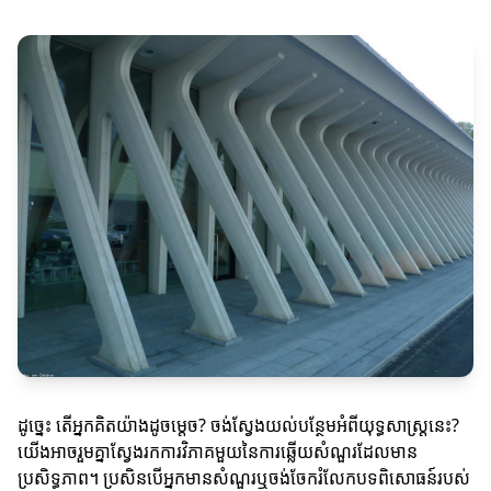
ដូច្នេះ តើអ្នកគិតយ៉ាងដូចម្តេច? ចង់ស្វែងយល់បន្ថែមអំពីយុទ្ធសាស្ត្រនេះ?
យើងអាចរួមគ្នាស្វែងរកការវិភាគមួយនៃការឆ្លើយសំណួរដែលមាន
ប្រសិទ្ធភាព។ ប្រសិនបើអ្នកមានសំណួរឬចង់ចែករំលែកបទពិសោធន៍របស់