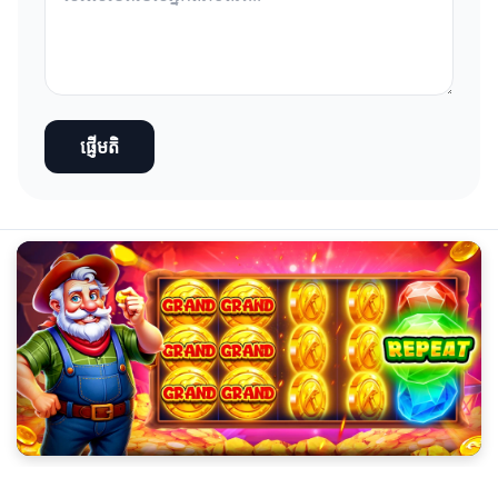
ផ្ញើមតិ