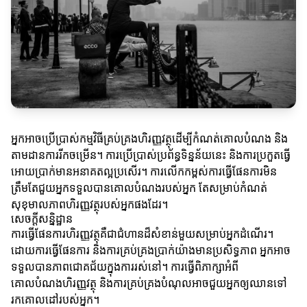
អ្នកអាចប្រើប្រាស់កម្មវិធីគ្រប់គ្រងហិរញ្ញវត្ថុដើម្បីកំណត់គោលបំណង និង
តាមដានការរីកចម្រើន។ ការប្រើប្រាស់ប្រព័ន្ធទិន្នន័យនេះ និងការប្រកួតធ្វើ
អោយប្រាក់មានអនាគតល្អប្រសើរ។ ការលើកកម្ពស់ការធ្វើផែនការមិន
ត្រឹមតែជួយអ្នកទទួលបានគោលបំណងរបស់អ្នក តែសម្រាប់កំណត់
សុខុមាលភាពហិរញ្ញវត្ថុរបស់អ្នកផងដែរ។
សេចក្តីសន្និដ្ឋាន
ការធ្វើផែនការហិរញ្ញវត្ថុគឺជាជំហានដ៏សំខាន់មួយសម្រាប់អ្នកដំណើរ។
ដោយការធ្វើផែនការ និងការគ្រប់គ្រងប្រាក់យ៉ាងមានប្រសិទ្ធភាព អ្នកអាច
ទទួលបានភាពជោគជ័យក្នុងការរស់នៅ។ ការធ្វើពិភាក្សាអំពី
គោលបំណងហិរញ្ញវត្ថុ និងការគ្រប់គ្រងបំណុលអាចជួយអ្នកឲ្យឈានទៅ
រកគោលដៅរបស់អ្នក។