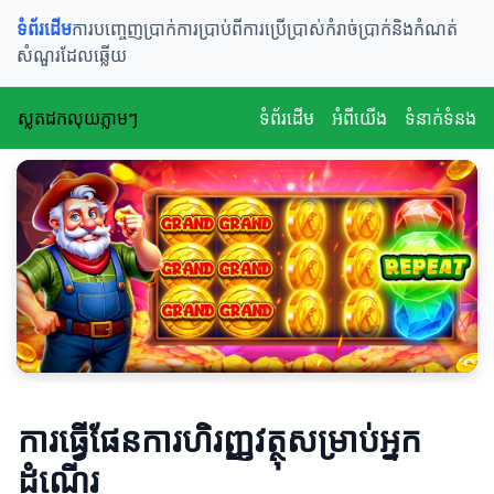
ទំព័រដើម
ការបញ្ចេញប្រាក់
ការប្រាប់ពីការប្រើប្រាស់
កំរាច់ប្រាក់និងកំណត់
សំណួរដែលឆ្លើយ
ស្លតដកលុយភ្លាមៗ
ទំព័រដើម
អំពីយើង
ទំនាក់ទំនង
ការធ្វើផែនការហិរញ្ញវត្ថុសម្រាប់អ្នក
ដំណើរ