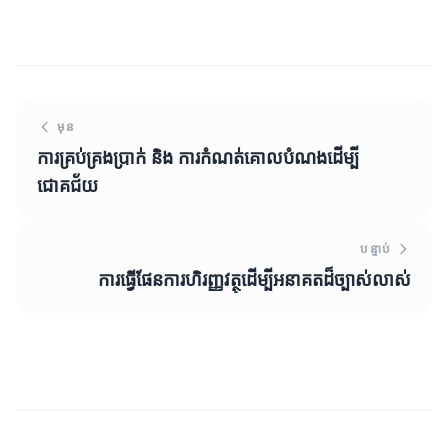
មុន
ការគ្រប់គ្រងប្រាក់ និង ការកំណត់គោលបំណងដើម្បី
ជោគជ័យ
បន្ទាប់
ការធ្វើផែនការហិរញ្ញវត្ថុដើម្បីអនាគតដ៏ច្បាស់លាស់