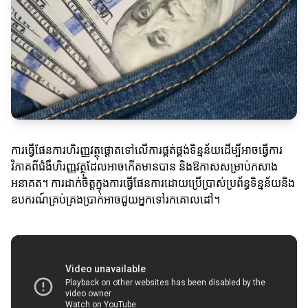
ការធ្វើផែនការហិរញ្ញវត្ថុផ្តោតទៅលើការផ្គត់ផ្គង់ទិន្នន័យដើម្បីអាចធ្វើការ
វិភាគពីជំងឺហិរញ្ញវត្ថុដែលអាចកើតមានបាន និងឱកាសសម្រាប់កសាង​
អនាគត។ ការដាក់ចិត្តក្នុងការធ្វើផែនការដោយប្រើប្រាស់ប្រព័ន្ធទិន្នន័យនិង
ឧបករណ៍គ្រប់គ្រងប្រាក់អាចជួយអ្នកទៅរកគោលដៅ។