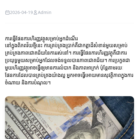
2026-04-19
Admin
ការធ្វើផែនការហិរញ្ញវត្ថុសម្រាប់អ្នកដំណើរ
នៅក្នុងពិភពវ័យថ្មីនេះ ការគ្រប់គ្រងប្រាក់គឺជាកត្តាដ៏សំខាន់មួយសម្រាប់
គ្រប់គ្រងភាពជោគជ័យនៃការរស់នៅ។ ការធ្វើផែនការហិរញ្ញវត្ថុគឺជាការ
ប្រយុទ្ធមួយសម្រាប់អ្នកដែលចង់ទទួលបានភាពជោគជ័យ។ ការប្រកួតជា
មួយហិរញ្ញវត្ថុអាចធ្វើឲ្យមានការលំបាក និងភាពអាក្រក់ ប៉ុន្តែតាមរយៈ
ផែនការដែលបានគ្រប់គ្រងយ៉ាងល្អ អ្នកអាចធ្វើអោយមានសុវត្ថិភាពក្នុងការ
ចំណាយ និងការបំណុល។