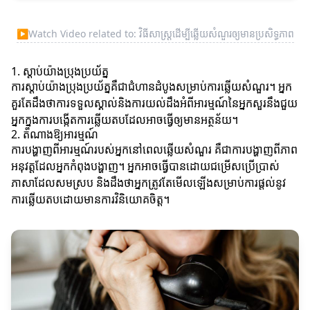
▶
Watch Video related to: វិធីសាស្ត្រដើម្បីឆ្លើយសំណួរ​ឲ្យមានប្រសិទ្ធភាព
1. ស្តាប់យ៉ាងប្រុងប្រយ័ត្ន
ការស្តាប់យ៉ាងប្រុងប្រយ័ត្នគឺជាជំហានដំបូងសម្រាប់ការឆ្លើយសំណួរ។ អ្នក
គួរតែដឹងថាការទទួលស្គាល់និងការយល់ដឹងអំពីអារម្មណ៍នៃអ្នកសួរនឹងជួយ
អ្នកក្នុងការបង្កើតការឆ្លើយតបដែលអាចធ្វើឲ្យមានអត្ថន័យ។
2. តំណាងឱ្យអារម្មណ៍
ការបង្ហាញពីអារម្មណ៍របស់អ្នកនៅពេលឆ្លើយសំណួរ គឺជាការបង្ហាញពីភាព
អនុវត្តដែលអ្នកកំពុងបង្ហាញ។ អ្នកអាចធ្វើបានដោយជម្រើសប្រើប្រាស់
ភាសាដែលសមស្រប និងដឹងថាអ្នកត្រូវតែមើលឡើងសម្រាប់ការផ្តល់នូវ
ការឆ្លើយតបដោយមានការវិនិយោគចិត្ត។