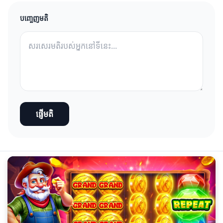
បញ្ចេញមតិ
ផ្ញើមតិ