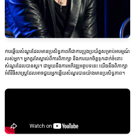
ការឆ្លើយសំណួរដែលមានប្រសិទ្ធភាពគឺជាការប្រូងប្រយ័ត្នសម្រាប់អារម្មណ៍
របស់អ្នក។ អ្នកគួរតែស្គាល់ពីការពិភាក្សា និងការយកចិត្តទុកដាក់ចំពោះ
សំណួរដែលបានសួរ។ ជាមួយនឹងការអភិវឌ្ឍអត្ថបទនេះ យើងនឹងពិភាក្សា
អំពីវិធីសាស្ត្រដែលអាចជួយអ្នកឆ្លើយសំណួរបានយ៉ាងមានប្រសិទ្ធភាព។