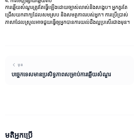
4. ការចេញផ្សាយឆ្លើយតប
ការឆ្លើយសំណួរត្រូវតែធ្វើឡើងដោយច្បាស់លាស់និងសង្ខេប។ អ្នកគួរតែ
ជ្រើសយកពាក្យដែលសមស្រប និងសមត្ថភាពរបស់អ្នក។ ការប្រើប្រាស់
ភាសាដែលស្រួលអាចជួយធ្វើឲ្យអ្នកបានការយល់ដឹងល្អប្រសើរជាងមុន។
មុន
បច្ចេកទេសមានប្រសិទ្ធភាពសម្រាប់ការឆ្លើយសំណួរ
មតិអ្នកប្រើ