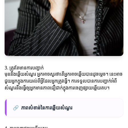
3. ត្រូវតែមានការបញ្ជាក់
មុននឹងឆ្លើយសំណួរ អ្នកអាចសួរថាតើអ្នកអាចឆ្លើយបានដូចម្តេច។ នេះអាច
ជួយអ្នកក្នុងការយល់ពីអ្វីដែលអ្នកត្រូវធ្វើ។ ការទទួលបានការបញ្ជាក់អំពី
សំណួរនឹងធ្វើឲ្យអ្នកមានភាពជឿជាក់ក្នុងការចេញផ្សាយឆ្លើយតប។
🔗
ភាពសំខាន់នៃការឆ្លើយសំណួរ