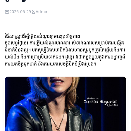
2026-06-29
Admin
វិធីសាស្ត្រដើម្បីឆ្លើយសំណួរ​ឲ្យមានប្រសិទ្ធភាព
ក្នុងសព្វថ្ងៃនេះ ការឆ្លើយសំណួរមានសារៈសំខាន់ណាស់សម្រាប់ការបង្កើត
ទំនាក់ទំនងល្អ។ មកសូម្បីតែសមាជិកដែលហ៊ានសួរអ្នកត្រូវតែឆ្លើយនឹងការ
យល់ដឹង និងការប្រាស្រ័យទាក់ទង។ ដូច្នេះ វាជាគន្លងមួយក្នុងការបង្ហាញពី
ការយកចិត្តទុកដាក់ និងការយកសេចក្តីខិតខំប្រឹងប្រែង។