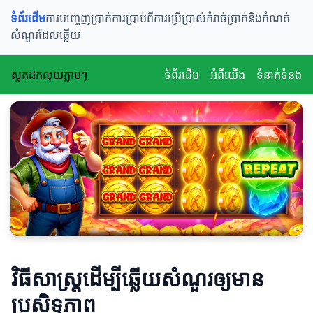
ទំព័រដើម
ការបញ្ចេញប្រាក់
ការប្រាប់ពីការប្រើប្រាស់
កំរាច់ប្រាក់និងកំណត់
សំណួរដែលឆ្លើយ
ស្លតដកលុយភ្លាមៗ
ទំព័រដើម
អំពីយើង
ទំនាក់ទំនង
វិធីសាស្ត្រដើម្បីឆ្លើយសំណួរ​ឲ្យមាន
ប្រសិទ្ធភាព