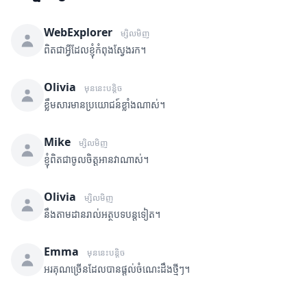
WebExplorer
ម្សិលមិញ
ពិតជាអ្វីដែលខ្ញុំកំពុងស្វែងរក។
Olivia
មុននេះបន្តិច
ខ្លឹមសារមានប្រយោជន៍ខ្លាំងណាស់។
Mike
ម្សិលមិញ
ខ្ញុំពិតជាចូលចិត្តអានវាណាស់។
Olivia
ម្សិលមិញ
នឹងតាមដានរាល់អត្ថបទបន្តទៀត។
Emma
មុននេះបន្តិច
អរគុណច្រើនដែលបានផ្តល់ចំណេះដឹងថ្មីៗ។