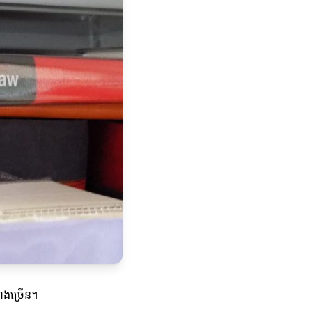
៉ាងច្រើន។