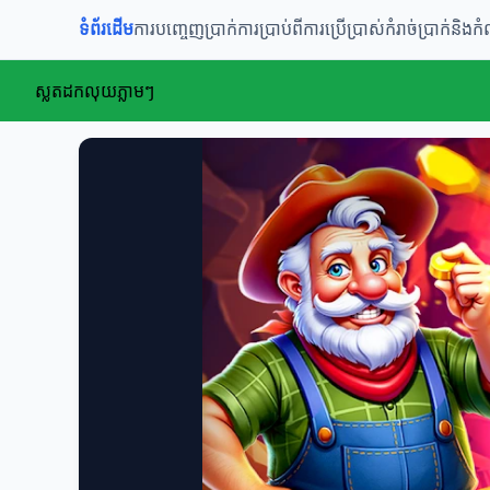
ទំព័រដើម
ការបញ្ចេញប្រាក់
ការប្រាប់ពីការប្រើប្រាស់
កំរាច់ប្រាក់និងក
ស្លតដកលុយភ្លាមៗ