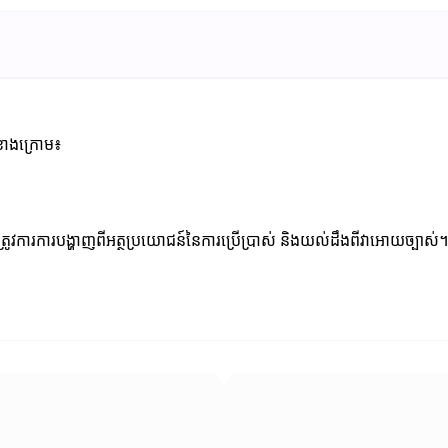
ធីខាងក្រោម៖
្រូវការការបង្ហាញពីអត្ថប្រយោជន៍នៃការប្រើប្រាស់ និងយល់ដឹងពីវាអោយច្បាស់។