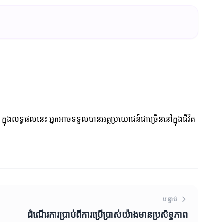
 ក្នុងលទ្ធផលនេះ អ្នកអាចទទួលបានអត្ថប្រយោជន៍ជាច្រើននៅក្នុងជីវិត
បន្ទាប់
ដំណើរការប្រាប់ពីការប្រើប្រាស់យ៉ាងមានប្រសិទ្ធភាព