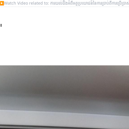
▶
Watch Video related to: ការយល់ដឹងអំពីអត្ថប្រយោជន៍នៃការប្រាប់ពីការប្រើប្រាស
ម៖