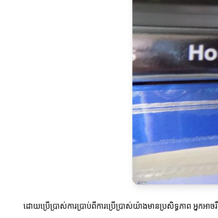
ដោយប្រើប្រាស់ការប្រាប់ពីការប្រើប្រាស់យ៉ាងមានប្រសិទ្ធភាព អ្នកអ