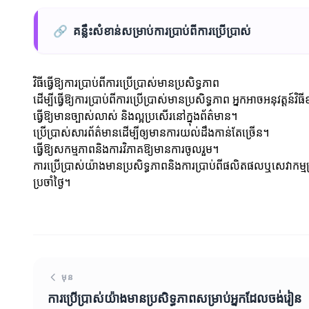
🔗
គន្លឹះសំខាន់សម្រាប់ការប្រាប់ពីការប្រើប្រាស់
វិធីធ្វើឱ្យការប្រាប់ពីការប្រើប្រាស់មានប្រសិទ្ធភាព
ដើម្បីធ្វើឱ្យការប្រាប់ពីការប្រើប្រាស់មានប្រសិទ្ធភាព អ្នកអាចអនុវត្តន៍វិ
ធ្វើឱ្យមានច្បាស់លាស់ និងល្អប្រសើរនៅក្នុងព័ត៌មាន។
ប្រើប្រាស់សារព័ត៌មានដើម្បីឲ្យមានការយល់ដឹងកាន់តែច្រើន។
ធ្វើឱ្យសកម្មភាពនិងការវិភាគឱ្យមានការចូលរួម។
ការប្រើប្រាស់យ៉ាងមានប្រសិទ្ធភាពនិងការប្រាប់ពីផលិតផលឬសេវាកម្មត
ប្រចាំថ្ងៃ។
មុន
ការប្រើប្រាស់យ៉ាងមានប្រសិទ្ធភាពសម្រាប់អ្នកដែលចង់រៀន