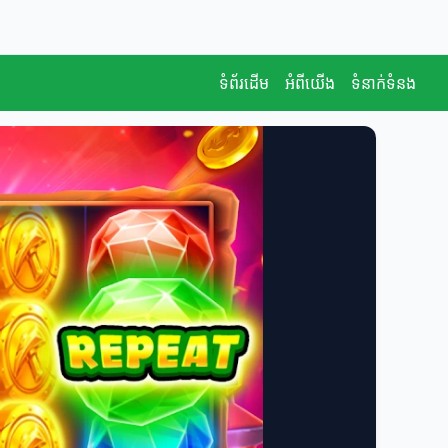
ទំព័រដើម
អំពីយើង
ទំនាក់ទំនង