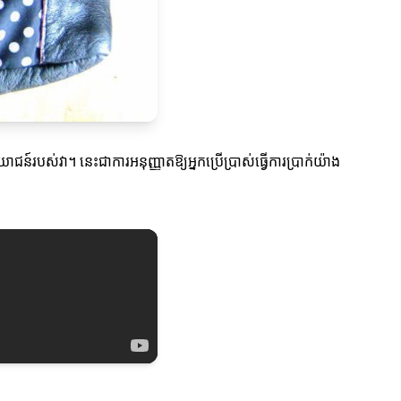
ោជន៍របស់វា។ នេះជាការអនុញ្ញាតឱ្យអ្នកប្រើប្រាស់ធ្វើការប្រាក់យ៉ាង