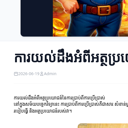
ការយល់ដឹងអំពីអត្ថប្រយ
2026-06-19
Admin
ការយល់ដឹងអំពីអត្ថប្រយោជន៍នៃការប្រាប់ពីការប្រើប្រាស់
នៅក្នុងសម័យបច្ចេកវិទ្យានេះ ការប្រាប់ពីការប្រើប្រាស់គឺជាសារៈសំ
របៀបធ្វើ និងអត្ថប្រយោជន៍របស់វា។