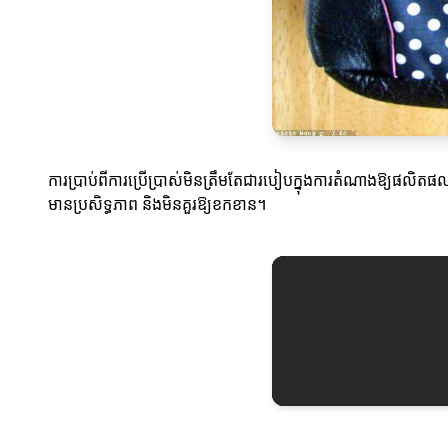
ការប្រាប់ពីការប្រើប្រាស់មិនត្រឹមតែជារបៀបក្នុងការតំណាងឱ្យផលិតផលឬស
មានប្រសិទ្ធភាព និងមិនគួរឱ្យខកខាន។