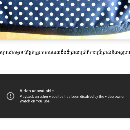
េវាកម្មទេ ប៉ុន្តែវាត្រូវការការយល់ដឹងដ៏ជ្រាលជ្រៅពីការប្រើប្រាស់និងអត្ថប្រយ