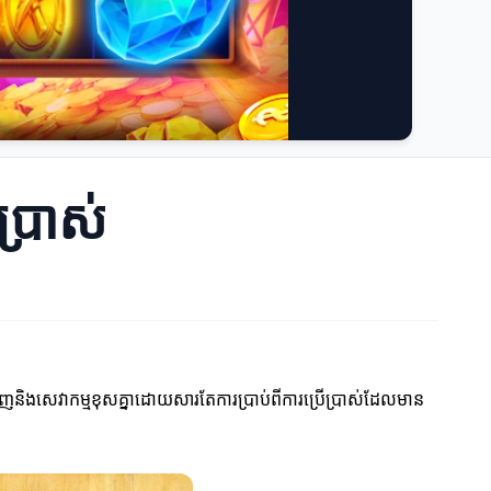
ប្រាស់
ំនិញនិងសេវាកម្មខុសគ្នាដោយសារតែការប្រាប់ពីការប្រើប្រាស់ដែលមាន