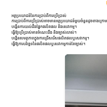
អត្ថប្រយោជន៍នៃការប្រាប់ពីការប្រើប្រាស់
ការប្រាប់ពីការប្រើប្រាស់អាចមានអត្ថប្រយោជន៍មួយចំនួនដូចខាងក្រោ
បង្កើនការយល់ដឹងផ្នែកផលិតផល និងសេវាកម្ម។
ធ្វើឱ្យប្រើប្រាស់មានចំណេះដឹង និងច្បាស់លាស់។
បង្កើនសមត្ថភាពក្នុងការជ្រើសរើសផលិតផលឬសេវាកម្ម។
ធ្វើឱ្យការបរិច្ឆេទនៃផលិតផលឬសេវាកម្មកាន់តែច្បាស់។