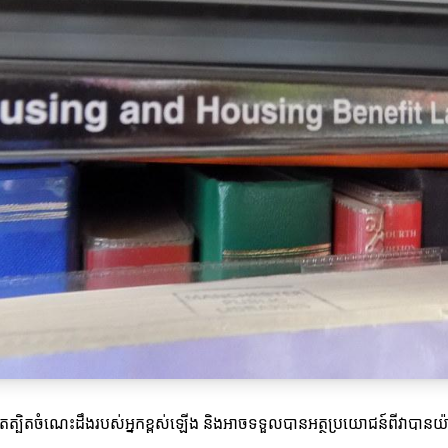
ាចរឹតត្បិតចំណេះដឹងរបស់អ្នកខ្ពស់ឡើង និងអាចទទួលបានអត្ថប្រយោជន៍ពីវាបានយ