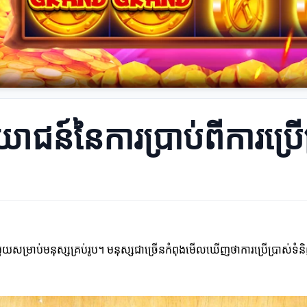
ោជន៍នៃការប្រាប់ពីការប្រើ
ខាន់មួយសម្រាប់មនុស្សគ្រប់រូប។ មនុស្សជាច្រើនកំពុងមើលឃើញថាការប្រើប្រាស់ទ