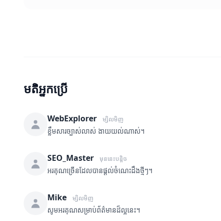
មតិអ្នកប្រើ
WebExplorer
ម្សិលមិញ
ខ្លឹមសារច្បាស់លាស់ ងាយយល់ណាស់។
SEO_Master
មុននេះបន្តិច
អរគុណច្រើនដែលបានផ្តល់ចំណេះដឹងថ្មីៗ។
Mike
ម្សិលមិញ
សូមអរគុណសម្រាប់ព័ត៌មានដ៏ល្អនេះ។