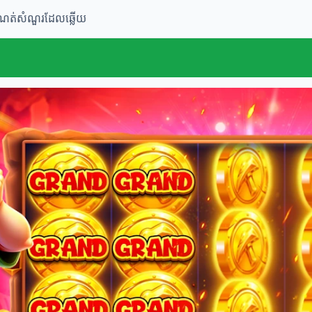
ំណត់
សំណួរដែលឆ្លើយ