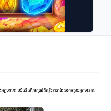
្នុងអត្ថបទនេះ យើងនឹងពិភាក្សាអំពីគន្លឹះនានាដែលអាចជួយអ្នកមានការ