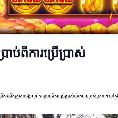
្រាប់ពីការប្រើប្រាស់
យើង យើងត្រូវការបង្ហាញពីការប្រាប់ពីការប្រើប្រាស់យ៉ាងមានប្រសិទ្ធភាព។ ទៅក