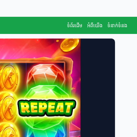
ទំព័រដើម
អំពីយើង
ទំនាក់ទំនង