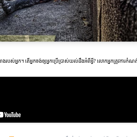
ំណងរបស់អ្នក។ តើអ្នកចង់ឲ្យអ្នកប្រើប្រាស់យល់ដឹងអំពីអ្វី? លោកអ្នកត្រូវការ