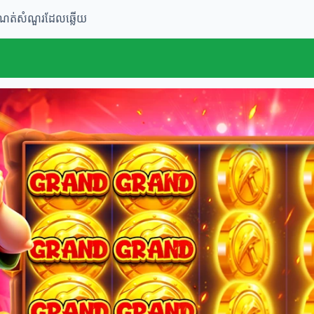
ំណត់
សំណួរដែលឆ្លើយ