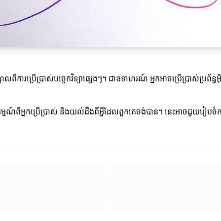
ារប្រើប្រាស់បច្ចេកវិទ្យាផ្សេងៗ។ ជាឧទាហរណ៍ អ្នកអាចប្រើប្រាស់ប្រព័ន្ធអ៊ិន
ម្មណ៍ពីអ្នកប្រើប្រាស់ និងយល់ដឹងពីអ្វីដែលពួកគេចង់បាន។ នេះអាចជួយរៀបចំការ