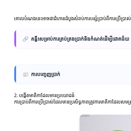
គោលបំណងនេះអាចជាជំហានដំបូងសំរាប់ការបន្សំប្រាប់ពីការប្រើប្រា
🔗
គន្លឹះសម្រាប់ការគ្រប់គ្រងប្រាក់និងកំណត់ដើម្បីជោគជ័យ
📰
ការបញ្ចេញប្រាក់
2. បង្កើតមាតិកាដែលមានប្រយោជន៍
ការប្រាប់ពីការប្រើប្រាស់ដែលមានប្រសិទ្ធភាពត្រូវការមាតិកាដែលសមស