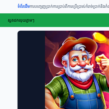
ទំព័រដើម
ការបញ្ចេញប្រាក់
ការប្រាប់ពីការប្រើប្រាស់
កំរាច់ប្រាក់និងក
ស្លតដកលុយភ្លាមៗ