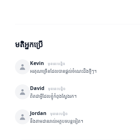
មតិអ្នកប្រើ
Kevin
មុននេះបន្តិច
អរគុណច្រើនដែលបានផ្តល់ចំណេះដឹងថ្មីៗ។
David
មុននេះបន្តិច
ពិតជាអ្វីដែលខ្ញុំកំពុងស្វែងរក។
Jordan
មុននេះបន្តិច
នឹងតាមដានរាល់អត្ថបទបន្តទៀត។