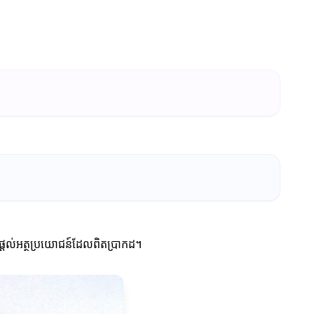
ងផ្តល់អត្ថប្រយោជន៍ដែលពិតប្រាកដ។