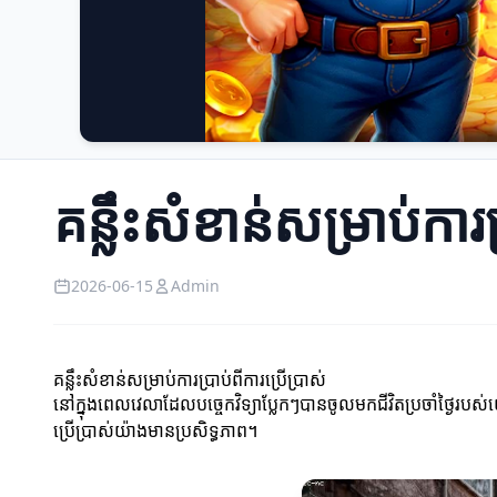
គន្លឹះសំខាន់សម្រាប់ការប
2026-06-15
Admin
គន្លឹះសំខាន់សម្រាប់ការប្រាប់ពីការប្រើប្រាស់
នៅក្នុងពេលវេលាដែលបច្ចេកវិទ្យាប្លែកៗបានចូលមកជីវិតប្រចាំថ្ងៃរបស់
ប្រើប្រាស់យ៉ាងមានប្រសិទ្ធភាព។