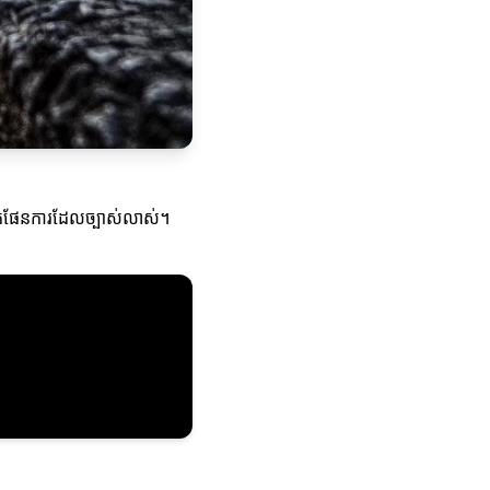
កំណត់ផែនការដែលច្បាស់លាស់។