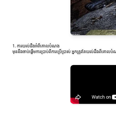
1. ការយល់ដឹងអំពីគោលបំណង
មុននឹងចាប់ផ្តើមការប្រាប់ពីការប្រើប្រាស់ អ្នកត្រូវតែយល់ដឹងពីគោលប