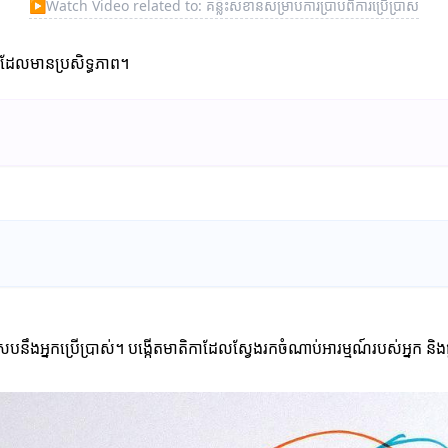
▶
Watch Video related to: គន្លឹះសំខាន់សម្រាប់ការប្រាប់ពីការប្រើប្រាស់
ស់ដែលមានប្រសិទ្ធភាព។
្របនឹងអ្នកប្រើប្រាស់។ បង្កើតមាតិកាដែលស្វែងរកចំណាប់អារម្មណ៍របស់អ្នក និ