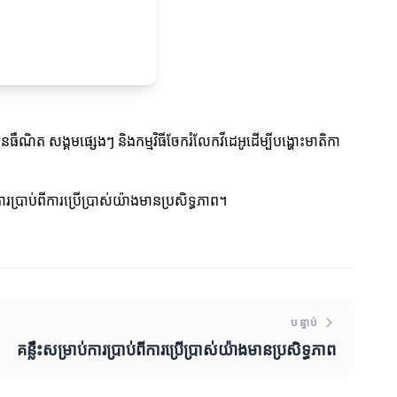
ធឺណិត សង្គមផ្សេងៗ និងកម្មវិធីចែករំលែកវីដេអូដើម្បីបង្ហោះមាតិកា
ប្រាប់ពីការប្រើប្រាស់យ៉ាងមានប្រសិទ្ធភាព។
បន្ទាប់
គន្លឹះសម្រាប់ការប្រាប់ពីការប្រើប្រាស់យ៉ាងមានប្រសិទ្ធភាព