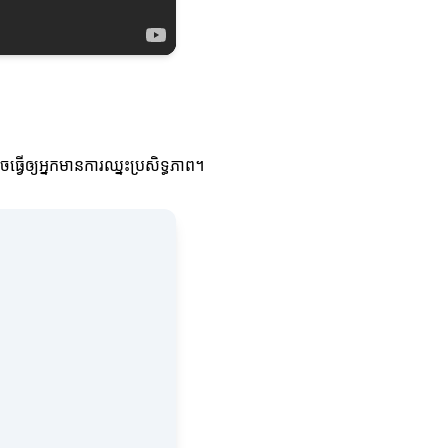
្វើឲ្យអ្នកមានការឈ្នះប្រសិទ្ធភាព។