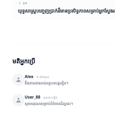
មុន
យុទ្ធសាស្ត្របញ្ចេញប្រាក់ដ៏មានប្រសិទ្ធភាពសម្រាប់អ្នកស្វែង
មតិអ្នកប្រើ
Alex
២ ម៉ោងមុន
នឹងតាមដានរាល់អត្ថបទបន្តទៀត។
User_88
មុននេះបន្តិច
សូមអរគុណសម្រាប់ព័ត៌មានដ៏ល្អនេះ។