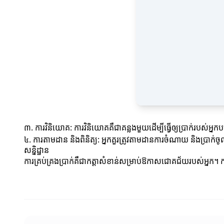
៣. ការវិនិយោគ: ការវិនិយោគគឺជាគន្លងមួយដើម្បីធ្វើឲ្យប្រាក់របស់អ្
៤. ការតាមដាន និងពិនិត្យ: អ្នកគួរត្រូវតាមដានការចំណាយ និងប្រាក់ចូ
សន្និដ្ឋាន
ការគ្រប់គ្រងប្រាក់គឺជាកត្តាសំខាន់សម្រាប់ឱកាសជោគជ័យរបស់អ្នក។ ការ