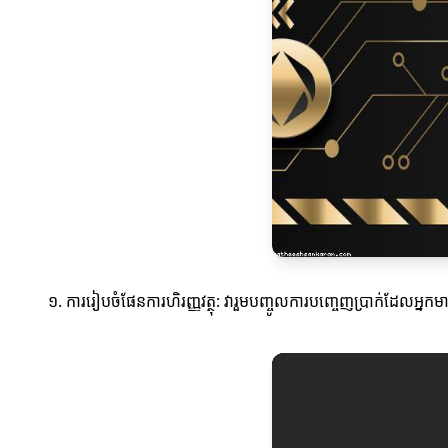
១. ការរៀបចំផែនការហិរញ្ញវត្ថុ: វារួមបញ្ចូលការបញ្ចេញប្រាក់ដែលអ