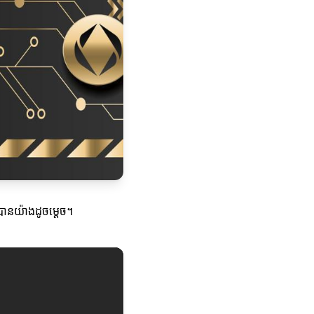
បានយ៉ាងដូចម្តេច។