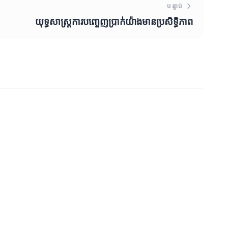
បន្ទាប់
យុទ្ធសាស្ត្រការបញ្ចេញប្រាក់យ៉ាងមានប្រសិទ្ធិភាព