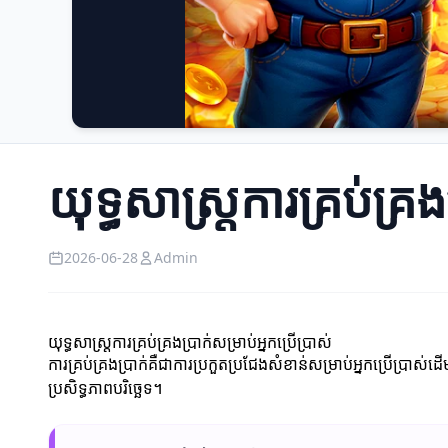
យុទ្ធសាស្ត្រការគ្រប់គ្រង
2026-06-28
Admin
យុទ្ធសាស្ត្រការគ្រប់គ្រងប្រាក់សម្រាប់អ្នកប្រើប្រាស់
ការគ្រប់គ្រងប្រាក់គឺជាការប្រកួតប្រជែងសំខាន់សម្រាប់អ្នកប្រើប្រាស់ដ
ប្រសិទ្ធភាពបរិច្ឆេទ។