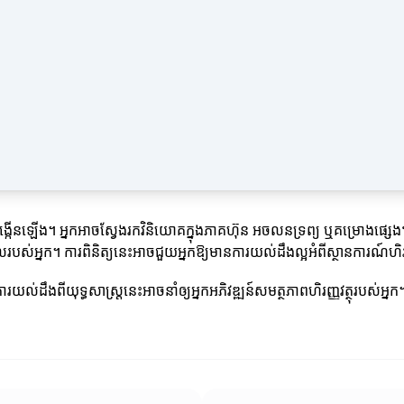
នកបង្កើនឡើង។ អ្នកអាចស្វែងរកវិនិយោគក្នុងភាគហ៊ុន អចលនទ្រព្យ ឬគម្រោងផ្សេ
លរបស់អ្នក។ ការពិនិត្យនេះអាចជួយអ្នកឱ្យមានការយល់ដឹងល្អអំពីស្ថានការណ៍ហិរញ្
យល់ដឹងពីយុទ្ធសាស្ត្រនេះអាចនាំឲ្យអ្នកអភិវឌ្ឍន៍សមត្ថភាពហិរញ្ញវត្ថុរបស់អ្នក