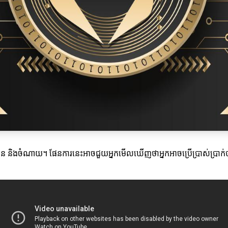
្នកមាន និងចំណាយ។ ផែនការនេះអាចជួយអ្នកមើលឃើញថាអ្នកអាចប្រើប្រាស់ប្រាក់