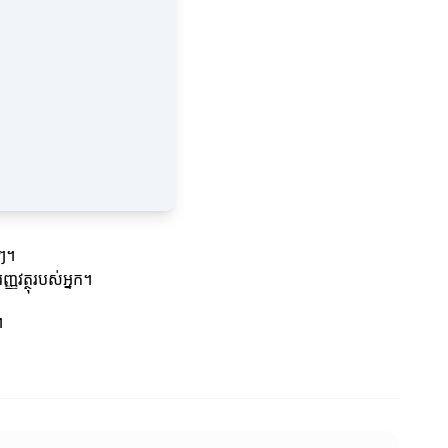
ងៗ។
ញវត្ថុរបស់អ្នក។
។