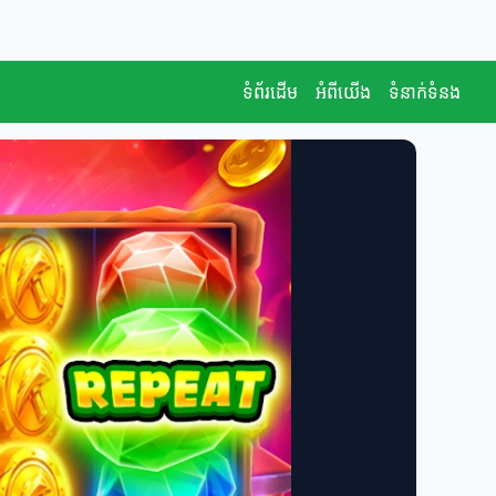
ទំព័រដើម
អំពីយើង
ទំនាក់ទំនង