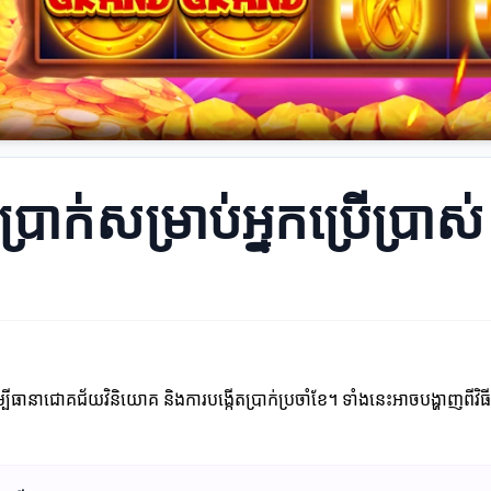
ប្រាក់សម្រាប់អ្នកប្រើប្រាស់
ើម្បីធានាជោគជ័យវិនិយោគ និងការបង្កើតប្រាក់ប្រចាំខែ។ ទាំងនេះអាចបង្ហាញពីវិធីស