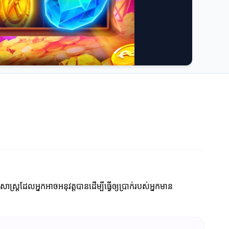
ាស្ត្រដែលអ្នកអាចអនុវត្តបានដើម្បីធ្វើឲ្យប្រាក់របស់អ្នកមាន