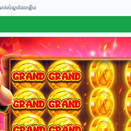
ំណត់
សំណួរដែលឆ្លើយ