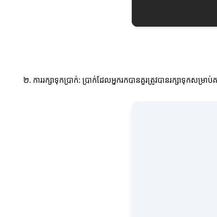
២. ការរក្សាទុកប្រាក់: ប្រាក់ដែលអ្នករកបានគួរត្រូវបានរក្សាទុកសម្