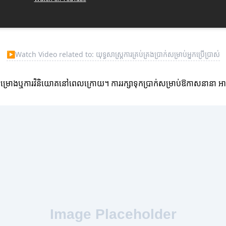
▶
Watch Video related to: យុទ្ធសាស្ត្រការគ្រប់គ្រងប្រាក់សម្រាប់អ្នកប្រើប្រាស់
រាប់គម្រោងឬការវិនិយោគនៅពេលក្រោយ។ ការរក្សាទុកប្រាក់សម្រាប់ឱកាសនានា អាចធ