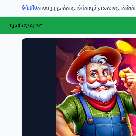
ទំព័រដើម
ការបញ្ចេញប្រាក់
ការប្រាប់ពីការប្រើប្រាស់
កំរាច់ប្រាក់និងក
ស្លតដកលុយភ្លាមៗ