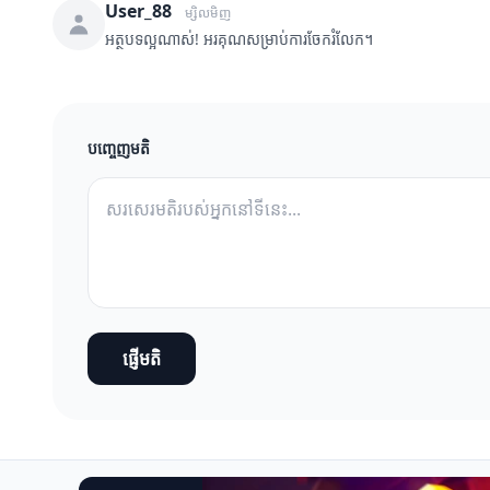
User_88
ម្សិលមិញ
អត្ថបទល្អណាស់! អរគុណសម្រាប់ការចែករំលែក។
បញ្ចេញមតិ
ផ្ញើមតិ