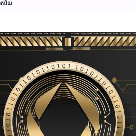
ពជោគជ័យ