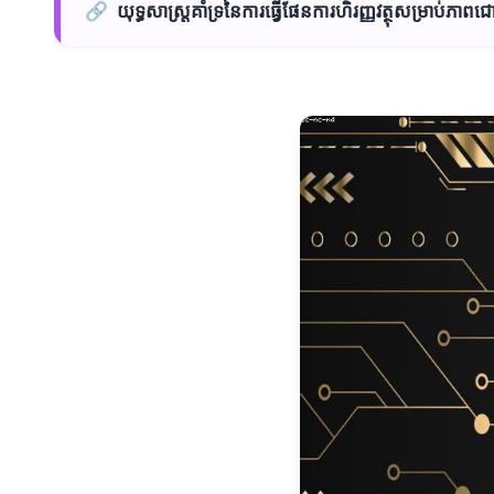
🔗
យុទ្ធសាស្ត្រ​គាំទ្រ​នៃការធ្វើផែនការ​ហិរញ្ញវត្ថុ​សម្រាប់ភា