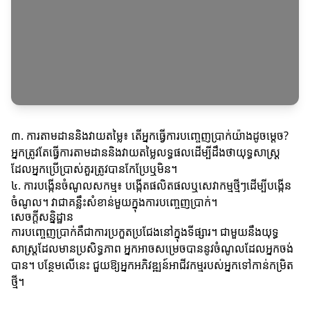
៣. ការតាមដាននិងវាយតម្លៃ៖ តើអ្នកធ្វើការបញ្ចេញប្រាក់យ៉ាងដូចម្តេច?
អ្នកត្រូវតែធ្វើការតាមដាននិងវាយតម្លៃលទ្ធផលដើម្បីដឹងថាយុទ្ធសាស្ត្រ
ដែលអ្នកប្រើប្រាស់គួរត្រូវបានកែប្រែឬមិន។
៤. ការបង្កើនចំណូលសកម្ម៖ បង្កើតផលិតផលឬសេវាកម្មថ្មីៗដើម្បីបង្កើន
ចំណូល។ វាជាគន្លឹះសំខាន់មួយក្នុងការបញ្ចេញប្រាក់។
សេចក្តីសន្និដ្ឋាន
ការបញ្ចេញប្រាក់គឺជាការប្រកួតប្រជែងនៅក្នុងទីផ្សារ។ ជាមួយនឹងយុទ្ធ
សាស្ត្រដែលមានប្រសិទ្ធភាព អ្នកអាចសម្រេចបាននូវចំណូលដែលអ្នកចង់
បាន។ បន្ថែមលើនេះ ជួយឱ្យអ្នកអភិវឌ្ឍន៍អាជីវកម្មរបស់អ្នកទៅកាន់កម្រិត
ថ្មី។