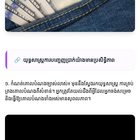
🔗
យុទ្ធសាស្ត្រការបញ្ចេញប្រាក់យ៉ាងមានប្រសិទ្ធិភាព
១. កំណត់គោលបំណងច្បាស់លាស់៖ មុននឹងស្វែងរកយុទ្ធសាស្ត្រ ការគ្រប់
គ្រងគោលបំណងគឺសំខាន់។ អ្នកត្រូវតែយល់ដឹងពីអ្វីដែលអ្នកចង់សម្រេច
និងធ្វើឱ្យគោលបំណងទាំងអស់មានសុពលភាព។