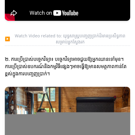
Watch Video related to: យុទ្ធសាស្ត្របញ្ចេញប្រាក់ដ៏មានប្រសិទ្ធភាព
▶
សម្រាប់អ្នកស្វែងរក
២. ការប្រើប្រាស់បច្ចេកវិទ្យា៖ បច្ចេកវិទ្យាអាចជួយឱ្យអ្នកឈានទៅមុខ។
ការប្រើប្រាស់ឧបករណ៍និងកម្មវិធីផ្សេងៗអាចធ្វើឱ្យមានសមត្ថភាពកាន់តែ
ខ្ពស់ក្នុងការបញ្ចេញប្រាក់។