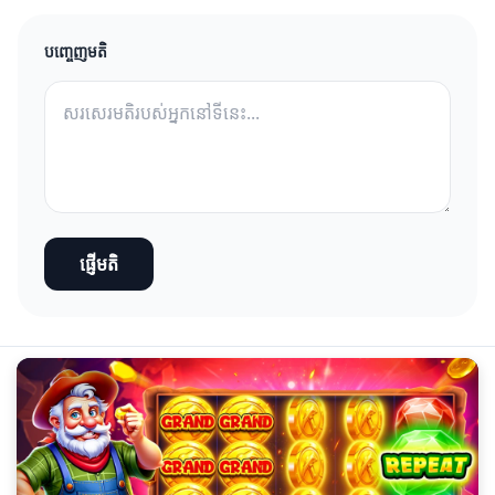
បញ្ចេញមតិ
ផ្ញើមតិ