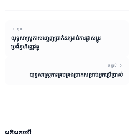
មុន
យុទ្ធសាស្ត្រការបញ្ចេញប្រាក់សម្រាប់ការផ្លាស់ប្តូរ
ប្រព័ន្ធហិរញ្ញវត្ថុ
បន្ទាប់
យុទ្ធសាស្ត្រការគ្រប់គ្រងប្រាក់សម្រាប់អ្នកប្រើប្រាស់
មតិអ្នកប្រើ