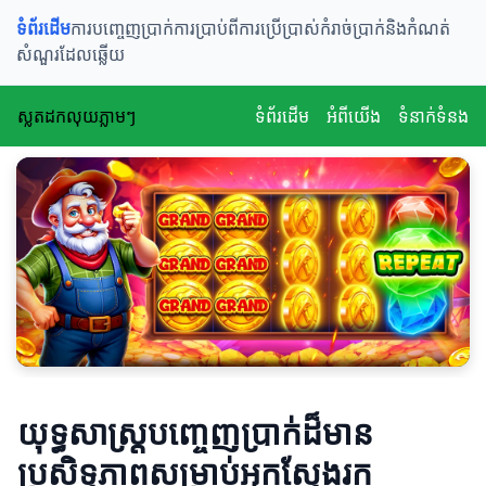
ទំព័រដើម
ការបញ្ចេញប្រាក់
ការប្រាប់ពីការប្រើប្រាស់
កំរាច់ប្រាក់និងកំណត់
សំណួរដែលឆ្លើយ
ស្លតដកលុយភ្លាមៗ
ទំព័រដើម
អំពីយើង
ទំនាក់ទំនង
យុទ្ធសាស្ត្របញ្ចេញប្រាក់ដ៏មាន
ប្រសិទ្ធភាពសម្រាប់អ្នកស្វែងរក