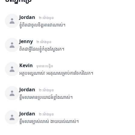
Jordan
២ ម៉ោងមុន
ខ្ញុំពិតជាចូលចិត្តអានវាណាស់។
Jenny
២ ម៉ោងមុន
ពិតជាអ្វីដែលខ្ញុំកំពុងស្វែងរក។
Kevin
មុននេះបន្តិច
អត្ថបទល្អណាស់! អរគុណសម្រាប់ការចែករំលែក។
Jordan
២ ម៉ោងមុន
ខ្លឹមសារមានប្រយោជន៍ខ្លាំងណាស់។
Jordan
២ ម៉ោងមុន
ខ្លឹមសារច្បាស់លាស់ ងាយយល់ណាស់។