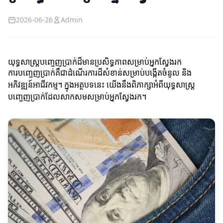
2026-06-26
Admin
យុទ្ធសាស្ត្របញ្ចេញប្រាក់ដ៏មានប្រសិទ្ធភាពសម្រាប់អ្នកស្វែងរក
ការបញ្ចេញប្រាក់គឺជាដំណើរការដ៏សំខាន់សម្រាប់បង្កើតចំនូល និង
អភិវឌ្ឍន៍អាជីវកម្ម។ ក្នុងអត្ថបទនេះ យើងនឹងពិភាក្សាអំពីយុទ្ធសាស្ត្រ
បញ្ចេញប្រាក់ដែលសាកសមសម្រាប់អ្នកស្វែងរក។