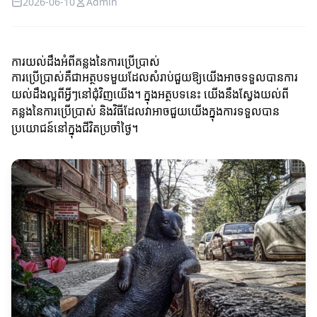
2026-06-10
Admin
ការយល់ដឹងអំពីគន្លងនៃការប្រើប្រាស់
ការប្រើប្រាស់គឺជាអត្ថបទមួយដែលសំរាប់ជួយឱ្យយើងអាចទទួលបានការ
យល់ដឹងល្អពីអ្វីៗនៅជុំវិញយើង។ ក្នុងអត្ថបទនេះ យើងនឹងស្វែងយល់ពី
គន្លងនៃការប្រើប្រាស់ និងវិធីដែលវាអាចជួយយើងក្នុងការទទួលបាន
ប្រយោជន៍នៅក្នុងជីវិតប្រចាំថ្ងៃ។