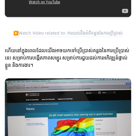
▶
Watch Video related to: ការយល់ដឹងអំពីគន្លងនៃការប្រើប្រាស់
ហើយនៅក្នុងពេលដែលយើងអាចយកទៅប្រើប្រាស់គន្លងនៃការប្រើប្រាស់
នេះ សម្រាប់ការបង្កើតភាពសម្បូរ សម្រាប់ការជួយដល់ការអភិវឌ្ឍន៍ផ្ទាល់
ខ្លួន និងការងារ។