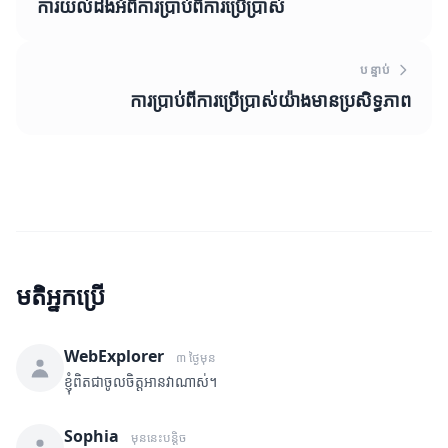
ការយល់ដឹងអំពីការប្រាប់ពីការប្រើប្រាស់
បន្ទាប់
ការប្រាប់ពីការប្រើប្រាស់យ៉ាងមានប្រសិទ្ធភាព
មតិអ្នកប្រើ
WebExplorer
៣ ថ្ងៃមុន
ខ្ញុំពិតជាចូលចិត្តអានវាណាស់។
Sophia
មុននេះបន្តិច