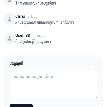
នឹងតាមដានរាល់អត្ថបទបន្តទៀត។
Chris
៣ ថ្ងៃមុន
អត្ថបទល្អណាស់! អរគុណសម្រាប់ការចែករំលែក។
User_88
១០ នាទីមុន
ពិតជាអ្វីដែលខ្ញុំកំពុងស្វែងរក។
បញ្ចេញមតិ