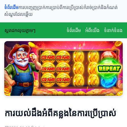
ទំព័រដើម
ការបញ្ចេញប្រាក់
ការប្រាប់ពីការប្រើប្រាស់
កំរាច់ប្រាក់និងកំណត់
សំណួរដែលឆ្លើយ
ស្លតដកលុយភ្លាមៗ
ទំព័រដើម
អំពីយើង
ទំនាក់ទំនង
ការយល់ដឹងអំពីគន្លងនៃការប្រើប្រាស់