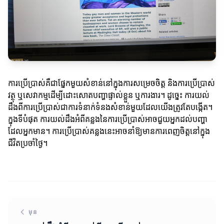
ការប្រើប្រាស់គឺជាផ្នែកមួយសំខាន់នៅក្នុងការសម្រេចចិត្ត និងការប្រើប្រាស់
វត្ថុ ឬសេវាកម្មដើម្បីដោះសោតបញ្ហាផ្ទាល់ខ្លួន ឬការងារ។ ដូច្នេះ ការយល់
ដឹងពីការប្រើប្រាស់ជាការទំនាក់ទំនងសំខាន់មួយដែលយើងត្រូវតែបង្កើត។
ក្នុងទីបំផុត ការយល់ដឹងអំពីគន្លងនៃការប្រើប្រាស់អាចជួយអ្នកដល់បញ្ហា
ដែលអ្នកមាន។ ការប្រើប្រាស់គន្លងនេះអាចនាំឱ្យមានការពេញចិត្តនៅក្នុង
ជីវិតប្រចាំថ្ងៃ។
មុន