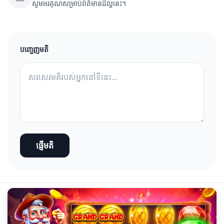
សូមអរគុណសម្រាប់ព័ត៌មានដ៏ល្អនេះ។
បញ្ចេញមតិ
ផ្ញើមតិ