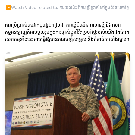
▶
Watch Video related to: ការយល់ដឹងពីការប្រើប្រាស់នៅក្នុងជីវិតប្រចាំថ្ងៃ
ការប្រើប្រាស់សេវាកម្មផ្សេងៗដូចជា ការធ្វើដំណើរ អាហារថ្មី និងសេវា
កម្មអនឡាញក៏អាចចូលរួមក្នុងការផ្លាស់ប្ដូរជីវិតប្រចាំថ្ងៃរបស់យើងផងដែរ។
សេវាកម្មទាំងនេះអាចធ្វើឱ្យមានការសន្សំសម្រួល និងកំចាត់ការតាំងស្នាម។