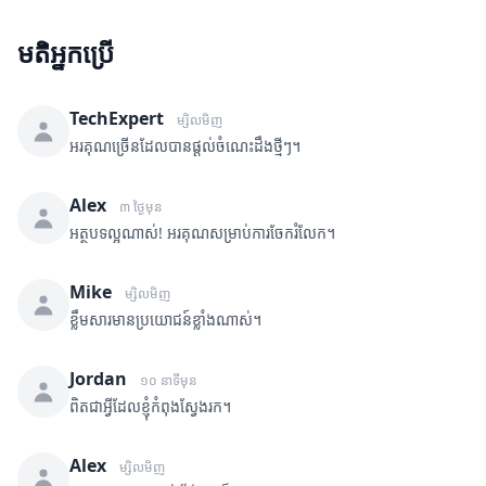
មតិអ្នកប្រើ
TechExpert
ម្សិលមិញ
អរគុណច្រើនដែលបានផ្តល់ចំណេះដឹងថ្មីៗ។
Alex
៣ ថ្ងៃមុន
អត្ថបទល្អណាស់! អរគុណសម្រាប់ការចែករំលែក។
Mike
ម្សិលមិញ
ខ្លឹមសារមានប្រយោជន៍ខ្លាំងណាស់។
Jordan
១០ នាទីមុន
ពិតជាអ្វីដែលខ្ញុំកំពុងស្វែងរក។
Alex
ម្សិលមិញ