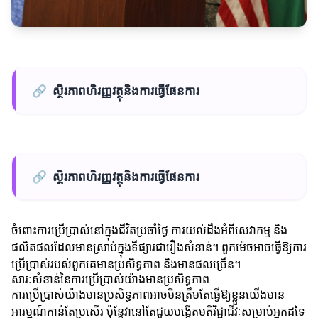
🔗
ស្ថិរភាពហិរញ្ញវត្ថុនិងការធ្វើផែនការ
🔗
ស្ថិរភាពហិរញ្ញវត្ថុនិងការធ្វើផែនការ
ចំពោះការប្រើប្រាស់នៅក្នុងជីវិតប្រចាំថ្ងៃ ការយល់ដឹងអំពីសេវាកម្ម និង
ផលិតផលដែលមានស្រាប់ក្នុងទីផ្សារជារឿងសំខាន់។ ពួកម៉េចអាចធ្វើឱ្យការ
ប្រើប្រាស់របស់ពួកគេមានប្រសិទ្ធភាព និងមានផលច្រើន។
សារៈសំខាន់នៃការប្រើប្រាស់យ៉ាងមានប្រសិទ្ធភាព
ការប្រើប្រាស់យ៉ាងមានប្រសិទ្ធភាពអាចមិនត្រឹមតែធ្វើឱ្យខ្លួនយើងមាន
អារម្មណ៍កាន់តែប្រសើរ ប៉ុន្តែវានៅតែជួយបង្កើតមតិវិជ្ជាជីវៈសម្រាប់អ្នកដទៃ