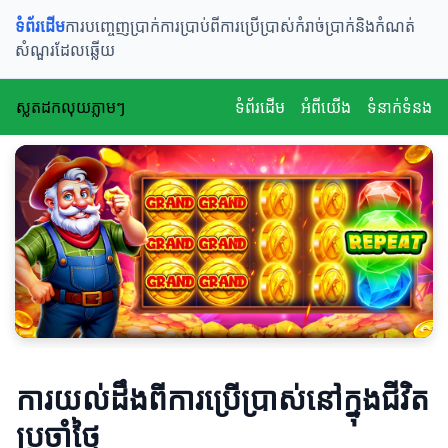
ទំព័រដើម
ការបញ្ចេញប្រាក់
ការប្រាប់ពីការប្រើប្រាស់
កំរាច់ប្រាក់និងកំណត់
សំណួរដែលឆ្លើយ
ស្លតដកលុយភ្លាមៗ
ទំព័រដើម
អំពីយើង
ទំនាក់ទំនង
ការយល់ដឹងពីការប្រើប្រាស់នៅក្នុងជីវិត
ប្រចាំថ្ងៃ