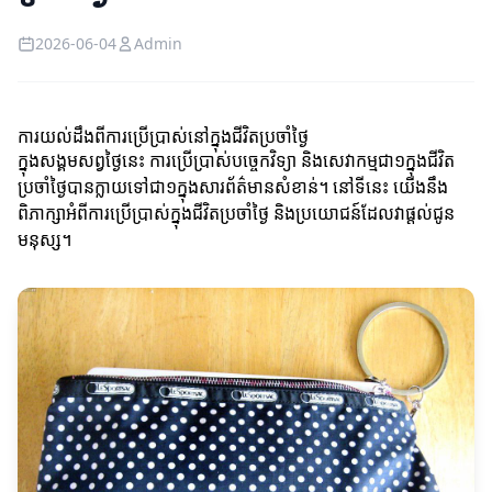
2026-06-04
Admin
ការយល់ដឹងពីការប្រើប្រាស់នៅក្នុងជីវិតប្រចាំថ្ងៃ
ក្នុងសង្គមសព្វថ្ងៃនេះ ការប្រើប្រាស់បច្ចេកវិទ្យា និងសេវាកម្មជា១ក្នុងជីវិត
ប្រចាំថ្ងៃបានក្លាយទៅជា១ក្នុងសារព័ត៌មានសំខាន់។ នៅទីនេះ យើងនឹង
ពិភាក្សាអំពីការប្រើប្រាស់ក្នុងជីវិតប្រចាំថ្ងៃ និងប្រយោជន៍ដែលវាផ្តល់ជូន
មនុស្ស។