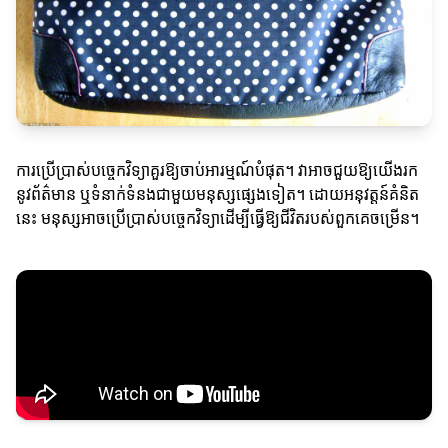
ការប្រើប្រាស់បច្ចេកវិទ្យាគួរឱ្យចាប់អារម្មណ៍បំផុត។ វាអាចជួយឱ្យយើងរក
នូវព័ត៌មាន ឬទំនាក់ទំនងជាមួយមនុស្សផ្សេងទៀត។ ដោយអនុវត្តន៍គំនិត
នេះ មនុស្សអាចប្រើប្រាស់បច្ចេកវិទ្យាដើម្បីធ្វើឱ្យជីវិតរបស់ពួកគេចម្រើន។