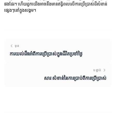
ផងដែរ។ ហើយពួកយើងអាចនឹងមានឥទ្ធិពលលើការប្រើប្រាស់ដ៏សំខាន់
ផ្សេងៗនៅក្នុងសង្គម។
មុន
ការយល់ដឹងអំពីការប្រើប្រាស់ក្នុងជីវិតប្រចាំថ្ងៃ
បន្ទាប់
សារៈសំខាន់នៃការប្រាប់ពីការប្រើប្រាស់