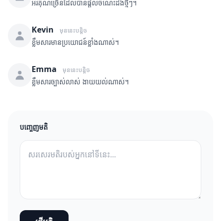
អរគុណច្រើនដែលបានផ្តល់ចំណេះដឹងថ្មីៗ។
Kevin
មុននេះបន្តិច
ខ្លឹមសារមានប្រយោជន៍ខ្លាំងណាស់។
Emma
មុននេះបន្តិច
ខ្លឹមសារច្បាស់លាស់ ងាយយល់ណាស់។
បញ្ចេញមតិ