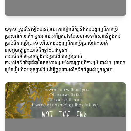
យុទ្ធសាស្ត្រដទៃទៀតមានដូចជា ការរៀនពីគំរូ និងការបង្ហាញពីការប្រើ
ប្រាស់ជាក់លាក់។ អ្នកអាចរៀនពីអ្នកដទៃដែលមានបទពិសោធន៍ក្នុងការ
ប្រាប់ពីការប្រើប្រាស់ ហើយការបង្ហាញពីការប្រើប្រាស់ជាក់លាក់
អាចជួយឱ្យអ្នកយល់ដឹងខ្លាំងជាងមុន។
ការលើកទឹកចិត្តនៅក្នុងការប្រាប់ពីការប្រើប្រាស់
ការលើកទឹកចិត្តគឺជាផ្នែកសំខាន់មួយនៃការប្រាប់ពីការប្រើប្រាស់។ អ្នកអាច
ប្រើរបៀបនិងអនុស្សាវរីយ៍ដើម្បីផ្តល់ការលើកទឹកចិត្តដល់អ្នកស្តាប់។