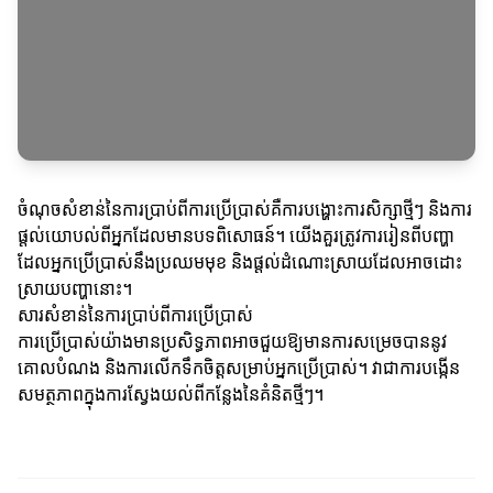
ចំណុចសំខាន់នៃការប្រាប់ពីការប្រើប្រាស់គឺការបង្ហោះការសិក្សាថ្មីៗ និងការ
ផ្តល់យោបល់ពីអ្នកដែលមានបទពិសោធន៍។ យើងគួរត្រូវការរៀនពីបញ្ហា
ដែលអ្នកប្រើប្រាស់នឹងប្រឈមមុខ និងផ្តល់ដំណោះស្រាយដែលអាចដោះ
ស្រាយបញ្ហានោះ។
សារសំខាន់នៃការប្រាប់ពីការប្រើប្រាស់
ការប្រើប្រាស់យ៉ាងមានប្រសិទ្ធភាពអាចជួយឱ្យមានការសម្រេចបាននូវ
គោលបំណង និងការលើកទឹកចិត្តសម្រាប់អ្នកប្រើប្រាស់។ វាជាការបង្កើន
សមត្ថភាពក្នុងការស្វែងយល់ពីកន្លែងនៃគំនិតថ្មីៗ។