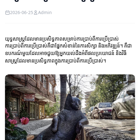
2026-06-25
Admin
យុទ្ធសាស្ត្រដែលមានប្រសិទ្ធភាពសម្រាប់ការប្រាប់ពីការប្រើប្រាស់
ការប្រាប់ពីការប្រើប្រាស់គឺជាផ្នែកសំខាន់នៃការសិក្សា និងអភិវឌ្ឍន៍។ គឺជា
ឧបករណ៍មួយដែលអាចជួយឱ្យអ្នកយល់ដឹងអំពីផលប្រយោជន៍ និងវិធី
សាស្រ្តដែលមានប្រសិទ្ធភាពក្នុងការប្រាប់ពីការប្រើប្រាស់។