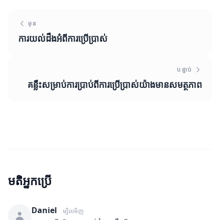
មុន
ការយល់ដឹងអំពីការប្រើប្រាស់
បន្ទាប់
គន្លឹះសម្រាប់ការប្រាប់ពីការប្រើប្រាស់យ៉ាងមានសមត្ថភាព
មតិអ្នកប្រើ
Daniel
ម្សិលមិញ