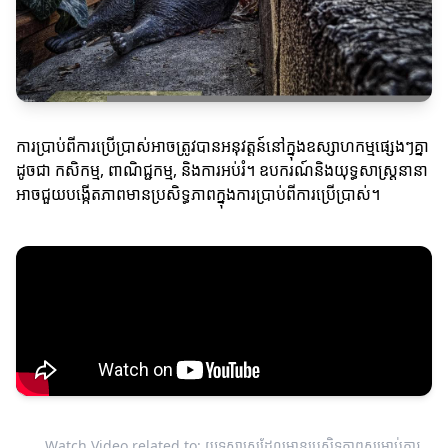
ការប្រាប់ពីការប្រើប្រាស់អាចត្រូវបានអនុវត្តន៍នៅក្នុងឧស្សាហកម្មផ្សេងៗគ្នា
ដូចជា កសិកម្ម, ពាណិជ្ជកម្ម, និងការអប់រំ។ ឧបករណ៍និងយុទ្ធសាស្រ្តនានា
អាចជួយបង្កើតភាពមានប្រសិទ្ធភាពក្នុងការប្រាប់ពីការប្រើប្រាស់។
Watch Video related to: យុទ្ធសាស្ត្រដែលមានប្រសិទ្ធភាពសម្រាប់ការ