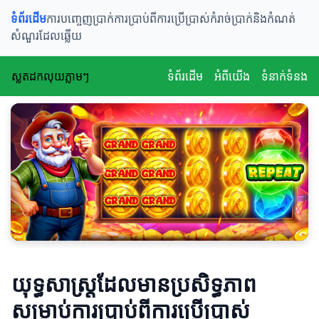
ទំព័រដើម
ការបញ្ចេញប្រាក់
ការប្រាប់ពីការប្រើប្រាស់
កំរាច់ប្រាក់និងកំណត់
សំណួរដែលឆ្លើយ
ស្លតដកលុយភ្លាមៗ
ទំព័រដើម
អំពីយើង
ទំនាក់ទំនង
យុទ្ធសាស្ត្រដែលមានប្រសិទ្ធភាព
សម្រាប់ការប្រាប់ពីការប្រើប្រាស់