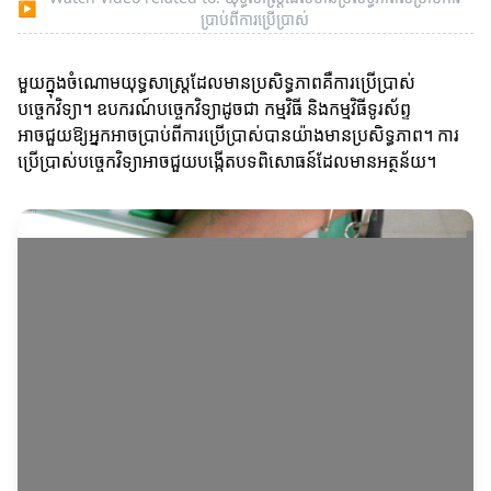
▶
ប្រាប់ពីការប្រើប្រាស់
មួយក្នុងចំណោមយុទ្ធសាស្ត្រដែលមានប្រសិទ្ធភាពគឺការប្រើប្រាស់
បច្ចេកវិទ្យា។ ឧបករណ៍បច្ចេកវិទ្យាដូចជា កម្មវិធី និងកម្មវិធីទូរស័ព្ទ
អាចជួយឱ្យអ្នកអាចប្រាប់ពីការប្រើប្រាស់បានយ៉ាងមានប្រសិទ្ធភាព។ ការ
ប្រើប្រាស់បច្ចេកវិទ្យាអាចជួយបង្កើតបទពិសោធន៍ដែលមានអត្ថន័យ។