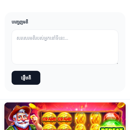
បញ្ចេញមតិ
ផ្ញើមតិ