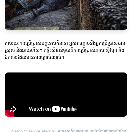
តាមរយៈការប្រើប្រាស់មគ្គុទេសក៍នានា អ្នកអាចភ្ជាប់នឹងអ្នកប្រើប្រាស់បាន
ស្រួល និងឆាប់រហ័ស។ គន្លឹះសំខាន់មួយគឺការប្រើប្រាស់ភាសាសុីហ្គែរ និង
ឯកសារដែលមានភាពច្បាស់លាស់។
Watch Video related to: មគ្គុទេសក៍សម្រាប់ការប្រាប់ពីការប្រើប្រាស់យ៉ាង