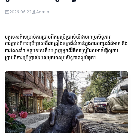
2026-06-22
Admin
មគ្គុទេសក៍សម្រាប់ការប្រាប់ពីការប្រើប្រាស់យ៉ាងមានប្រសិទ្ធភាព
ការប្រាប់ពីការប្រើប្រាស់គឺជាគ្រឿងចក្រដ៏សំខាន់ក្នុងការបញ្ជូនព័ត៌មាន និង
ការណែនាំ។ អត្ថបទនេះនឹងបង្ហាញអ្នកពីវិធីសាស្ត្រដែលអាចធ្វើឲ្យការ
ប្រាប់ពីការប្រើប្រាស់របស់អ្នកមានប្រសិទ្ធភាពល្អបំផុត។