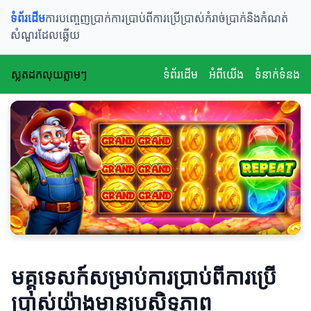
ទំព័រដើម
ការបញ្ចេញប្រាក់
ការប្រាប់ពីការប្រើប្រាស់
កំរាច់ប្រាក់និងកំណត់
សំណួរដែលឆ្លើយ
ស្លតដកលុយភ្លាមៗ
ទំព័រដើម
អំពីយើង
ទំនាក់ទំនង
មគ្គុទេសក៍សម្រាប់ការប្រាប់ពីការប្រើ
ប្រាស់យ៉ាងមានប្រសិទ្ធភាព