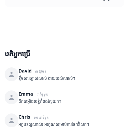
មតិអ្នកប្រើ
David
៣ ថ្ងៃមុន
ខ្លឹមសារច្បាស់លាស់ ងាយយល់ណាស់។
Emma
៣ ថ្ងៃមុន
ពិតជាអ្វីដែលខ្ញុំកំពុងស្វែងរក។
Chris
១០ នាទីមុន
អត្ថបទល្អណាស់! អរគុណសម្រាប់ការចែករំលែក។