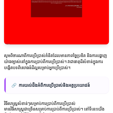
សូមពិចារណាពីការប្រើប្រាស់គំនិតដែលមានភាពច្នៃប្រឌិត និងការបង្ហាញ
យ៉ាងច្បាស់នៅក្នុងការប្រាប់ពីការប្រើប្រាស់។ វាជាធាតុដ៏សំខាន់ក្នុងការ
បង្កើតបទពិសោធន៍ដ៏ល្អសម្រាប់អ្នកប្រើប្រាស់។
🔗
ការយល់ដឹងអំពីការប្រើប្រាស់និងអត្ថប្រយោជន៍
វិធីសាស្ត្រសំខាន់ៗសម្រាប់ការប្រាប់ពីការប្រើប្រាស់
មានវិធីសាស្ត្រជាច្រើនសម្រាប់ការប្រាប់ពីការប្រើប្រាស់។ នៅទីនេះយើង