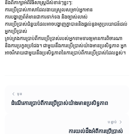
នឹងពិភាក្សាអំពីវិធីសាស្ត្រដ៏សំខាន់ៗខ្លះៗ:
ការប្រើប្រាស់ភាសាដែលងាយស្រួលសម្រាប់អ្នកអាន
ការបង្ហាញព័ត៌មានជាការទាក់ទង និងច្បាស់លាស់
ការប្រើប្រាស់ជំនួយដែលអាចបង្ហាញគ្នាបាននិងផ្តល់នូវអត្ថប្រយោជន៍ដល់
អ្នកប្រើប្រាស់
គ្រប់គ្រងការប្រាប់ពីការប្រើប្រាស់របស់អ្នកទាមទារឲ្យមានការពិចារណា
និងការប្រកួតប្រជែង។ ជាមួយនឹងការប្រើប្រាស់យ៉ាងមានប្រសិទ្ធភាព អ្នក
អាចរីករាយជាមួយនឹងប្រសិទ្ធភាពនៃការប្រាប់ពីការប្រើប្រាស់ដែលខ្ពស់។
មុន
ដំណើរការប្រាប់ពីការប្រើប្រាស់យ៉ាងមានប្រសិទ្ធភាព
បន្ទាប់
ការយល់ដឹងអំពីការប្រើប្រាស់