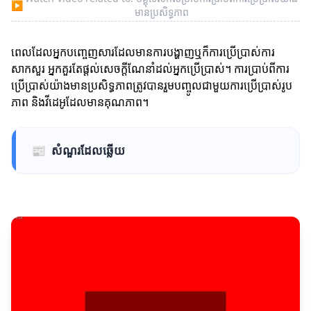
▶
មានប្រសិទ្ធភាព
ពេលដែលអ្នកបញ្ចេញសារដែលមានការបង្ហាញឬក៏ការប្រើប្រាស់ការ
សាកសួរ អ្នកគួរតែផ្តល់សេចក្តីណែនាំដល់អ្នកប្រើប្រាស់។ ការប្រាប់ពីការ
ប្រើប្រាស់យ៉ាងមានប្រសិទ្ធភាពត្រូវបានរួមបញ្ចូលជាមួយការប្រើប្រាស់រូប
ភាព និងវីដេអូដែលមានគុណភាព។
📰
សំណួរដែលឆ្លើយ