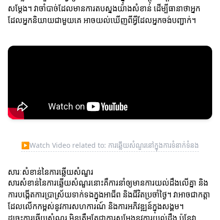
សម្តែង។ វាចាំបាច់ដែលមានការតបស្នងយ៉ាងសំខាន់ ដើម្បីធានាថាអ្នក
ដែលអ្នកនិយាយជាមួយគេ អាចយល់ឃើញពីអ្វីដែលអ្នកចង់បញ្ជាក់។
▶
Watch Video related to: ការឆ្លើយសំណួរនៅក្នុងការទំនាក់ទំនង
សារៈសំខាន់នៃការឆ្លើយសំណួរ
សារសំខាន់នៃការឆ្លើយសំណួរនោះគឺការនាំឲ្យមានការយល់ដឹងលើគ្នា និង
ការបង្កើតការប្រាស្រ័យទាក់ទងក្នុងអាជីព និងជីវិតប្រចាំថ្ងៃ។ វាអាចជាកត្តា
ដែលលើកកម្ពស់នូវការសហការណ៍ និងការអភិវឌ្ឍន៍ក្នុងសង្គម។
ដូច្នេះការឆ្លើយសំណួរ មិនត្រឹមតែជាការសម្ដែងនូវការយល់ដឹង ប៉ុន្តែវា