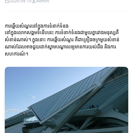
2026-04-10
Admin
ការឆ្លើយសំណួរនៅក្នុងការទំនាក់ទំនង
នៅក្នុងលោកសង្គមទំនើបនេះ ការទំនាក់ទំនងជាមួយគ្នារវាងមនុស្សគឺ
សំខាន់ណាស់។ ក្នុងនោះ ការឆ្លើយសំណួរ គឺជាគ្រឿងចក្រ​មួយសំខាន់
ណាស់ដែលអាចជួយដាក់ស្នាមបណ្តាលឲ្យមានការយល់ដឹង និងការ
សហការណ៍។