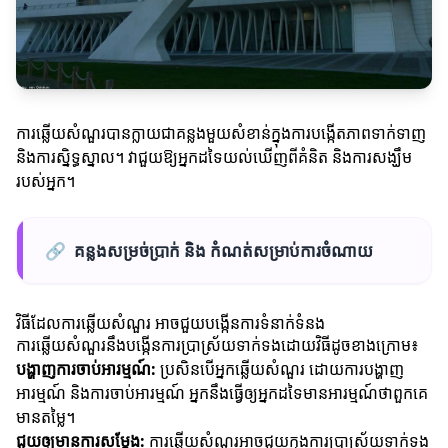
ការឆ្លើយសំណួរបានក្លាយជាគន្លងមួយសំខាន់ក្នុងការបង្កើតភាពទាក់ទាញ
និងការស្និទ្ធស្នាល។ វាជួយឱ្យអ្នកដទៃយល់ឃើញពីគំនិត និងការសង្ឃឹម
របស់អ្នក។
🔗
គន្លងសម្រច់ប្រាក់ និង កំណត់សម្រាប់ការចំណាយ
វិធីដែលការឆ្លើយសំណួរ អាចជួយបង្កើនការទំនាក់ទំនង
ការឆ្លើយសំណួរនឹងបង្កើនការប្រាស្រ័យទាក់ទងដោយវិធីដូចខាងក្រោម៖
បង្ហាញការចាប់អារម្មណ៍:
ប្រសិនបើអ្នកឆ្លើយសំណួរ ដោយការបង្ហាញ
អារម្មណ៍ និងការចាប់អារម្មណ៍ អ្នកនឹងធ្វើឲ្យអ្នកដទៃមានអារម្មណ៍ថាពួកគេ
មានតម្លៃ។
ជួយឲ្យមានការសម្តែង:
ការឆ្លើយសំណួរអាចជួយក្នុងការប្រាស្រ័យទាក់ទង