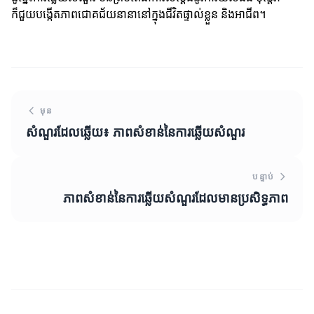
ក៏ជួយបង្កើតភាពជោគជ័យនានានៅក្នុងជីវិតផ្ទាល់ខ្លួន និងអាជីព។
មុន
សំណួរដែលឆ្លើយ៖ ភាពសំខាន់នៃការឆ្លើយសំណួរ
បន្ទាប់
ភាពសំខាន់នៃការឆ្លើយសំណួរដែលមានប្រសិទ្ធភាព