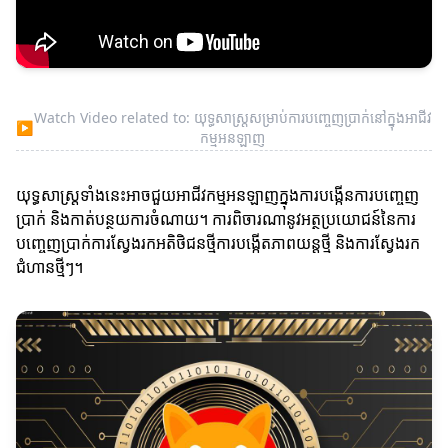
Watch Video related to: យុទ្ធសាស្ត្រសម្រាប់ការបញ្ចេញប្រាក់នៅក្នុងអាជីវ
▶
កម្មអនឡាញ
យុទ្ធសាស្ត្រទាំងនេះអាចជួយអាជីវកម្មអនឡាញក្នុងការបង្កើនការបញ្ចេញ
ប្រាក់ និងកាត់បន្ថយការចំណាយ។ ការពិចារណានូវអត្ថប្រយោជន៍នៃការ
បញ្ចេញប្រាក់ការស្វែងរកអតិថិជនថ្មីការបង្កើតភាពយន្តថ្មី និងការស្វែងរក
ជំហានថ្មីៗ។