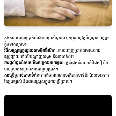
ក្នុងការបញ្ចេញប្រាក់យ៉ាងមានប្រសិទ្ធភាព អ្នកត្រូវអនុវត្តន៍យុទ្ធសាស្ត្រខ្លះ
ដូចខាងក្រោម៖
វិធីសាស្ត្រផ្សព្វផ្សាយតាមអ៊ីនធឺណិត:
ការបញ្ចេញប្រាក់តាមរយៈការ
ផ្សព្វផ្សាយនៅលើបណ្តាញសង្គម និងគេហទំព័រ។
ការផ្តល់ជូនពិសេសនិងគម្រោងមហាផ្តល់:
ផ្តល់ជូនសំរាប់អតិថិជនថ្មី និង
មានស្រាប់សម្រាប់ការបញ្ចេញប្រាក់។
ការប្រើប្រាស់គេហទំព័រ៖
ការពិចារណាការបង្កើតគេហទំព័រ ដែលមានការ
ល្បែងច្បាស់ និងងាយស្រួលក្នុងការប្រើប្រាស់។