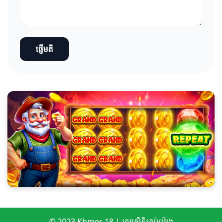
ផ្ញើមតិ
© 2023 Khmer 18 | រក្សា​សិទ្ធិ​គ្រប់​យ៉ាង