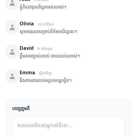
ខ្ញុំពិតជាចូលចិត្តអានវាណាស់។
Olivia
១០ នាទីមុន
សូមអរគុណសម្រាប់ព័ត៌មានដ៏ល្អនេះ។
David
២ ម៉ោងមុន
ខ្លឹមសារច្បាស់លាស់ ងាយយល់ណាស់។
Emma
ម្សិលមិញ
នឹងតាមដានរាល់អត្ថបទបន្តទៀត។
បញ្ចេញមតិ