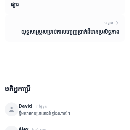
ផ្សារ
បន្ទាប់
យុទ្ធសាស្ត្រសម្រាប់ការបញ្ចេញប្រាក់ដ៏មានប្រសិទ្ធភាព
មតិអ្នកប្រើ
David
៣ ថ្ងៃមុន
ខ្លឹមសារមានប្រយោជន៍ខ្លាំងណាស់។
Alex
២ ម៉ោងមុន