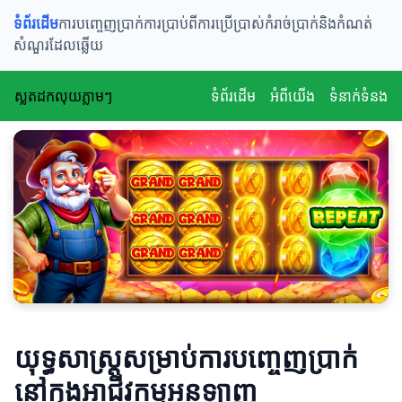
ទំព័រដើម
ការបញ្ចេញប្រាក់
ការប្រាប់ពីការប្រើប្រាស់
កំរាច់ប្រាក់និងកំណត់
សំណួរដែលឆ្លើយ
ស្លតដកលុយភ្លាមៗ
ទំព័រដើម
អំពីយើង
ទំនាក់ទំនង
យុទ្ធសាស្ត្រសម្រាប់ការបញ្ចេញប្រាក់
នៅក្នុងអាជីវកម្មអនឡាញ