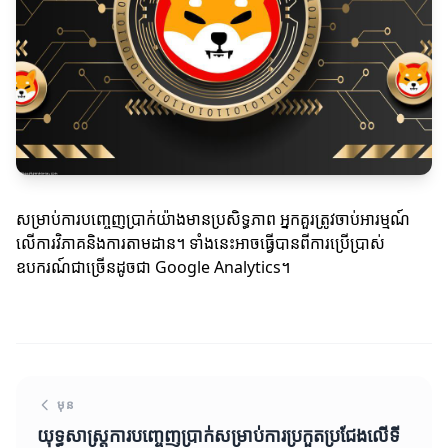
សម្រាប់ការបញ្ចេញប្រាក់យ៉ាងមានប្រសិទ្ធភាព អ្នកគួរត្រូវចាប់អារម្មណ៍
លើការវិភាគនិងការតាមដាន។ ទាំងនេះអាចធ្វើបានពីការប្រើប្រាស់
ឧបករណ៍ជាច្រើនដូចជា Google Analytics។
មុន
យុទ្ធសាស្ត្រការបញ្ចេញប្រាក់សម្រាប់ការប្រកួតប្រជែងលើទី