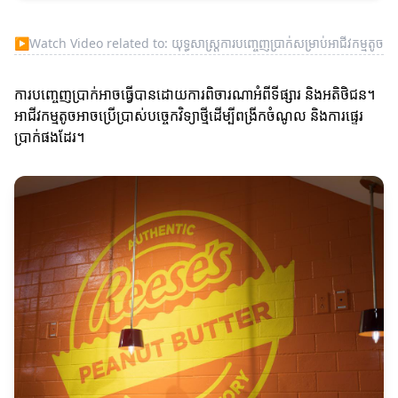
▶
Watch Video related to: យុទ្ធសាស្ត្រការបញ្ចេញប្រាក់សម្រាប់អាជីវកម្មតូច
ការបញ្ចេញប្រាក់អាចធ្វើបានដោយការពិចារណាអំពីទីផ្សារ និងអតិថិជន។
អាជីវកម្មតូចអាចប្រើប្រាស់បច្ចេកវិទ្យាថ្មីដើម្បីពង្រីកចំណូល និងការផ្ទេរ
ប្រាក់ផងដែរ។