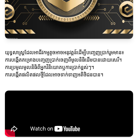
យុទ្ធសាស្ត្រដែលអាជីវកម្មតូចអាចអនុវត្តន៍ដើម្បីបញ្ចេញប្រាក់រួមមាន៖
ការបង្កើតគម្រោងបញ្ចេញប្រាក់ចេញពីមូលនិធិដើមបានដោយសេរី។
ការប្រមូលមូលនិធិពីអ្នកវិនិយោគឬការប្រាក់ខ្ពស់ៗ។
ការបង្កើតផលិតផលថ្មីដែលអាចទាក់ទាញអតិថិជនបាន។