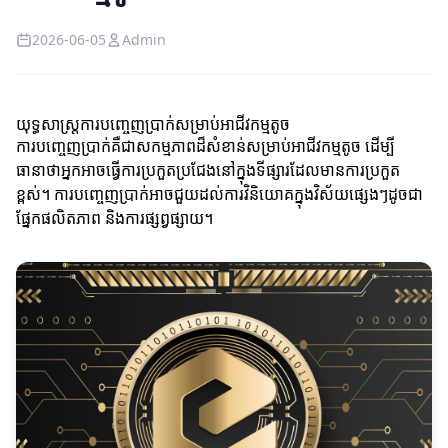
2026-06-05
Admin
យុទ្ធសាស្ត្រការបញ្ចេញប្រាក់សម្រាប់អាជីវកម្មតូច
ការបញ្ចេញប្រាក់គឺជាសកម្មភាពដ៏សំខាន់សម្រាប់អាជីវកម្មតូច ដើម្បី
ធានាថាអ្នកអាចធ្វើការប្រកួតប្រជែងនៅក្នុងទីផ្សារដែលមានការប្រកួត
ខ្ពស់។ ការបញ្ចេញប្រាក់អាចជួយដល់ការវិនិយោគក្នុងវិស័យផ្សេងៗដូចជា
ផ្នែកផលិតភាព និងការផ្សព្វផ្សាយ។