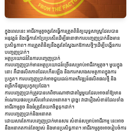
ក្នុងពេលនេះ អាជីវកម្មតូចគួរតែធ្វើការត្រួតពិនិត្យយុទ្ធសាស្ត្រដែលបាន
អនុវត្តន៍ និងធ្វើការកែប្រែប្រសើរដើម្បីធានាថាការបញ្ចេញប្រាក់នឹងមាន
ប្រសិទ្ធភាព។ ការត្រួតពិនិត្យនឹងគួរតែស្វែងរកឱកាសថ្មីៗដើម្បីបង្កើនការ
បញ្ចេញប្រាក់។
អត្ថប្រយោជន៍នៃការបញ្ចេញប្រាក់
ការបញ្ចេញប្រាក់មានអត្ថប្រយោជន៍ច្រើនសម្រាប់អាជីវកម្មតូច។ មួយក្នុង
នោះ គឺជាផលិតភាពដែលកើនឡើង និងការកសាងសមត្ថភាពក្នុងការ
ប្រកួត។ ការបញ្ចេញប្រាក់អាចជួយដល់ការអភិវឌ្ឍន៍ផលិតផលថ្មី និង
ពង្រីកទីផ្សារប្រកួតប្រជែង។
ការបញ្ចេញប្រាក់ត្រូវបានគេពិចារណាថាជាតម្លៃមួយដែលអាចនាំឱ្យមាន
អំណោយផលប្រសើរនៅពេលអនាគត។ ដូច្នេះ វាជារឿងសំខាន់ដែលទាំង
អាជីវកម្មតូច និងធំត្រូវតែយកចិត្តទុកដាក់។
ការបញ្ចេញប្រាក់និងអនាគត
ដោយសារតែការបញ្ចេញប្រាក់មានសារៈសំខាន់សម្រាប់អាជីវកម្ម នេះអាច
នឹងអនាគតកាន់តែច្បាស់ និងមានប្រសិទ្ធភាព។ អាជីវកម្មតូចអាចរៀបចំការ