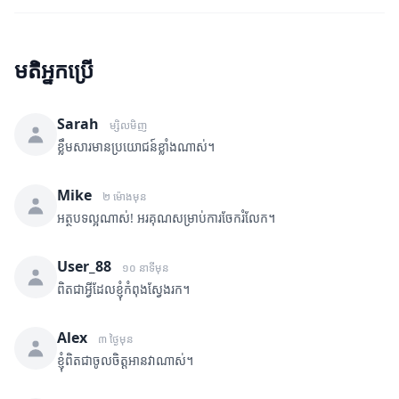
មតិអ្នកប្រើ
Sarah
ម្សិលមិញ
ខ្លឹមសារមានប្រយោជន៍ខ្លាំងណាស់។
Mike
២ ម៉ោងមុន
អត្ថបទល្អណាស់! អរគុណសម្រាប់ការចែករំលែក។
User_88
១០ នាទីមុន
ពិតជាអ្វីដែលខ្ញុំកំពុងស្វែងរក។
Alex
៣ ថ្ងៃមុន
ខ្ញុំពិតជាចូលចិត្តអានវាណាស់។