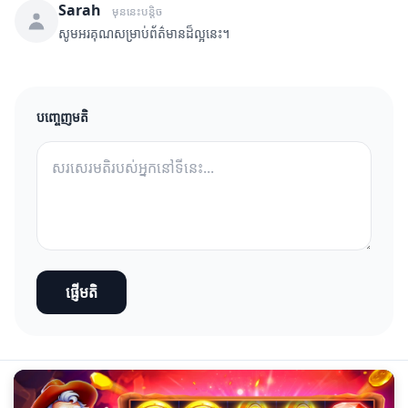
Sarah
មុននេះបន្តិច
សូមអរគុណសម្រាប់ព័ត៌មានដ៏ល្អនេះ។
បញ្ចេញមតិ
ផ្ញើមតិ