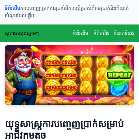
ទំព័រដើម
ការបញ្ចេញប្រាក់
ការប្រាប់ពីការប្រើប្រាស់
កំរាច់ប្រាក់និងកំណត់
សំណួរដែលឆ្លើយ
ស្លតដកលុយភ្លាមៗ
ទំព័រដើម
អំពីយើង
ទំនាក់ទំនង
យុទ្ធសាស្ត្រការបញ្ចេញប្រាក់សម្រាប់
អាជីវកម្មតូច