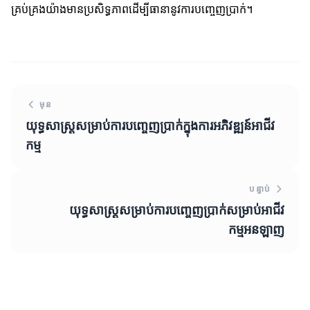
គ្រប់គ្រងយ៉ាងមានប្រសិទ្ធភាពដើម្បីធានានូវការបញ្ចេញប្រាក់។
មុន
យុទ្ធសាស្ត្រសម្រាប់ការបញ្ចេញប្រាក់ក្នុងការអភិវឌ្ឍន៍អាជីវ
កម្ម
បន្ទាប់
យុទ្ធសាស្ត្រសម្រាប់ការបញ្ចេញប្រាក់សម្រាប់អាជីវ
កម្មអនឡាញ