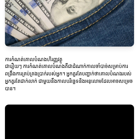
ការកំណត់គោលបំណងហិរញ្ញវត្ថុ
ជារឿយៗ ការកំណត់គោលបំណងគឺជាដំណាក់កាលចាំបាច់សម្រាប់ការ
ពង្រឹងការគ្រប់គ្រងប្រាក់របស់អ្នក។ អ្នកគួរតែបញ្ជាក់ថាគោលបំណងរបស់
អ្នកគួរតែជាក់លាក់ ជាមួយនឹងកាលបរិច្ឆេទនិងអនុលោមដែលអាចសម្រេច
បាន។