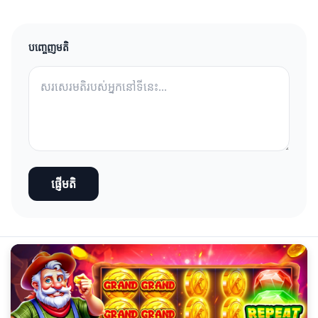
បញ្ចេញមតិ
ផ្ញើមតិ