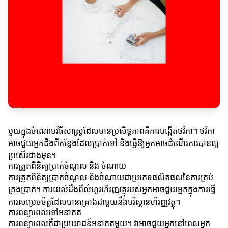
មួយក្នុងចំណោមវិធីសាស្ត្រដែលមានប្រសិទ្ធភាពគឺការបង្កើតថវិកា។ ថវិកា
អាចជួយអ្នកដឹងពីកន្លែងដែលប្រាក់ទៅ និងធ្វើឱ្យអ្នកអាចដំណើរការបានល្អ
ប្រសើរជាងមុន។
ការត្រួតពិនិត្យប្រាក់ចំណូល និង ចំណាយ
ការត្រួតពិនិត្យប្រាក់ចំណូល និងចំណាយជាប្រភេទផលិតផលនៃការគ្រប់
គ្រងប្រាក់។ ការយល់ដឹងពីលំហូរហិរញ្ញវត្ថុរបស់អ្នកអាចជួយអ្នកក្នុងការធ្វើ
ការសម្រេចចិត្តដែលបានគ្រោងជាមួយនឹងបរិស្ថានហិរញ្ញវត្ថុ។
ការពន្យាពេលទៅអនាគត
ការពន្យាពេលគឺជាប្រយោជន៍អនាគតមួយ។ វាអាចជួយអ្នកនៅពេលអ្នក