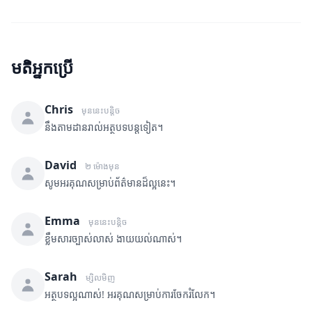
មតិអ្នកប្រើ
Chris
មុននេះបន្តិច
នឹងតាមដានរាល់អត្ថបទបន្តទៀត។
David
២ ម៉ោងមុន
សូមអរគុណសម្រាប់ព័ត៌មានដ៏ល្អនេះ។
Emma
មុននេះបន្តិច
ខ្លឹមសារច្បាស់លាស់ ងាយយល់ណាស់។
Sarah
ម្សិលមិញ
អត្ថបទល្អណាស់! អរគុណសម្រាប់ការចែករំលែក។