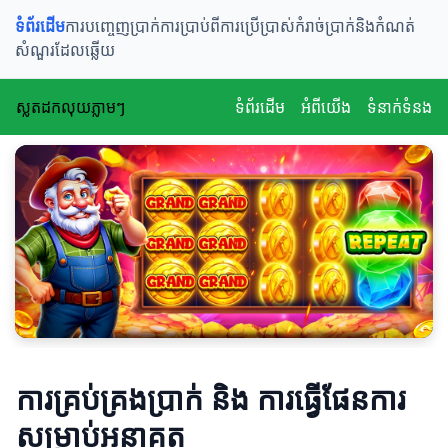
ទំព័រដើម
ការបញ្ចេញប្រាក់
ការប្រាប់ពីការប្រើប្រាស់
កំរាច់ប្រាក់និងកំណត់
សំណួរដែលឆ្លើយ
ស្លតដកលុយភ្លាមៗ
ទំព័រដើម
អំពីយើង
ទំនាក់ទំនង
ការគ្រប់គ្រងប្រាក់ និង ការធ្វើផែនការ
សម្រាប់អនាគត