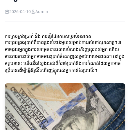
2026-04-10
Admin
ការគ្រប់គ្រងប្រាក់ និង ការធ្វើផែនការសម្រាប់អនាគត
ការគ្រប់គ្រងប្រាក់គឺជាគន្លងសំខាន់មួយសម្រាប់ការរស់នៅសុខសាន្ត។ វា
អាចជួយអ្នកក្នុងការសម្រេចបានគោលបំណងហិរញ្ញវត្ថុរបស់អ្នក ហើយ
មានការធានាថាអ្នកអាចមានប្រាក់ចំណេញសម្រាប់ពេលអនាគត។ នៅក្នុង
អត្ថបទនេះ យើងនឹងស្វែងយល់ពីកំរាច់ប្រាក់និងការកំណត់ដែលអ្នកអាច
ប្រើបានដើម្បីធ្វើឱ្យជីវិតហិរញ្ញវត្ថុរបស់អ្នកកាន់តែប្រសើរ។