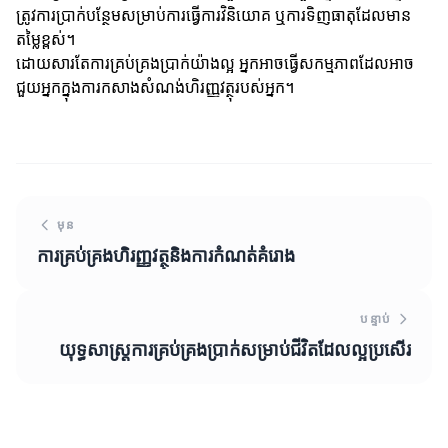
ត្រូវការប្រាក់បន្ថែមសម្រាប់ការធ្វើការវិនិយោគ ឬការទិញធាតុដែលមាន
តម្លៃខ្ពស់។
ដោយសារតែការគ្រប់គ្រងប្រាក់យ៉ាងល្អ អ្នកអាចធ្វើសកម្មភាពដែលអាច
ជួយអ្នកក្នុងការកសាងសំណង់ហិរញ្ញវត្ថុរបស់អ្នក។
មុន
ការគ្រប់គ្រងហិរញ្ញវត្ថុនិងការកំណត់គំរោង
បន្ទាប់
យុទ្ធសាស្ត្រការគ្រប់គ្រងប្រាក់សម្រាប់ជីវិតដែលល្អប្រសើរ