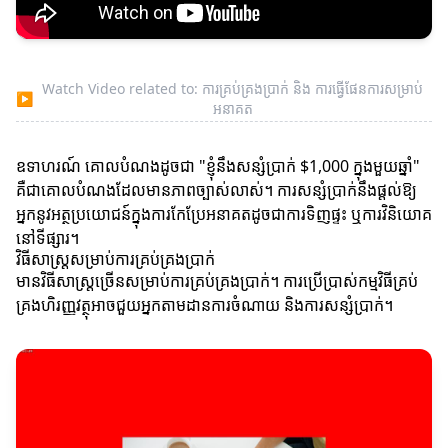
Watch Video related to: ការគ្រប់គ្រងប្រាក់ និង ការធ្វើផែនការសម្រាប់
▶
អនាគត
ឧទាហរណ៍ គោលបំណងដូចជា "ខ្ញុំនឹងសន្សំប្រាក់ $1,000 ក្នុងមួយឆ្នាំ"
គឺជាគោលបំណងដែលមានភាពច្បាស់លាស់។ ការសន្សំប្រាក់នឹងផ្តល់ឱ្យ
អ្នកនូវអត្ថប្រយោជន៍ក្នុងការកែប្រែអនាគតដូចជាការទិញផ្ទះ ឬការវិនិយោគ
នៅទីផ្សារ។
វិធីសាស្ត្រសម្រាប់ការគ្រប់គ្រងប្រាក់
មានវិធីសាស្ត្រច្រើនសម្រាប់ការគ្រប់គ្រងប្រាក់។ ការប្រើប្រាស់កម្មវិធីគ្រប់
គ្រងហិរញ្ញវត្ថុអាចជួយអ្នកតាមដានការចំណាយ និងការសន្សំប្រាក់។